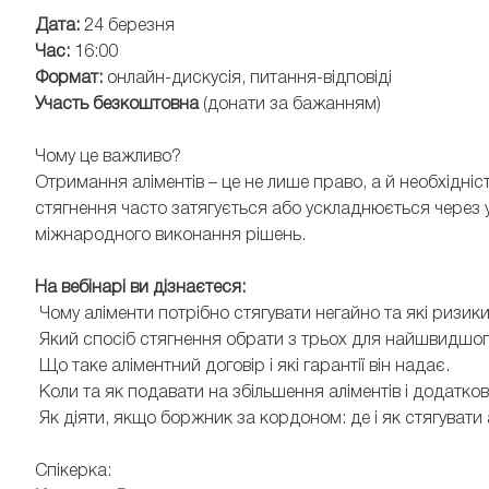
Дата:
24 березня
Час:
16:00
Формат:
онлайн-дискусія, питання-відповіді
Участь безкоштовна
(донати за бажанням)
Чому це важливо?
Отримання аліментів – це не лише право, а й необхідніс
стягнення часто затягується або ускладнюється через 
міжнародного виконання рішень.
На вебінарі ви дізнаєтеся:
Чому аліменти потрібно стягувати негайно та які ризик
Який спосіб стягнення обрати з трьох для найшвидшог
Що таке аліментний договір і які гарантії він надає.
Коли та як подавати на збільшення аліментів і додатко
Як діяти, якщо боржник за кордоном: де і як стягувати
Спікерка: