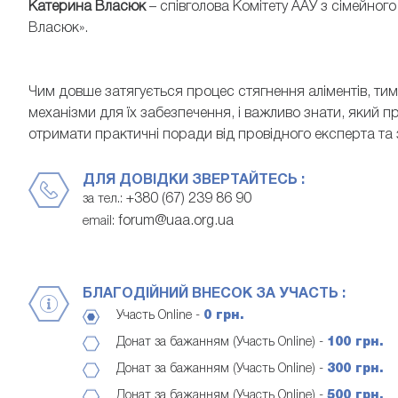
Катерина Власюк
– співголова Комітету ААУ з сімейно
Власюк».
Чим довше затягується процес стягнення аліментів, ти
механізми для їх забезпечення, і важливо знати, який 
отримати практичні поради від провідного експерта та
ДЛЯ ДОВІДКИ ЗВЕРТАЙТЕСЬ :
+380 (67) 239 86 90
за тел.:
forum@uaa.org.ua
email:
БЛАГОДІЙНИЙ ВНЕСОК ЗА УЧАСТЬ :
Участь Online -
0 грн.
Донат за бажанням (Участь Online) -
100 грн.
Донат за бажанням (Участь Online) -
300 грн.
Донат за бажанням (Участь Online) -
500 грн.