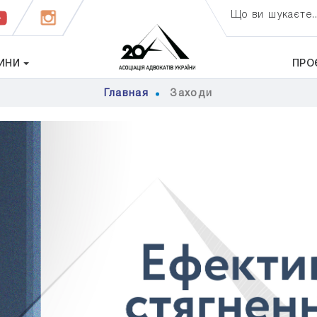
Що ви шукаєте..
ИНИ
ПРО
Главная
Заходи