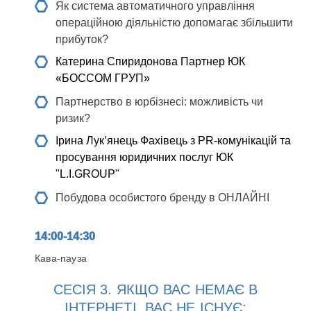
Як система автоматичного управління
операційною діяльністю допомагає збільшити
прибуток?
Катерина Спиридонова
Партнер ЮК
«БОССОМ ГРУП»
Партнерство в юрбізнесі: можливість чи
ризик?
Ірина Лук’янець
Фахівець з PR-комунікацій та
просування юридичних послуг ЮК
"L.I.GROUP"
Побудова особистого бренду в ОНЛАЙНІ
14:00-14:30
Кава-пауза
СЕСІЯ 3. ЯКЩО ВАС НЕМАЄ В
ІНТЕРНЕТІ, ВАС НЕ ІСНУЄ: