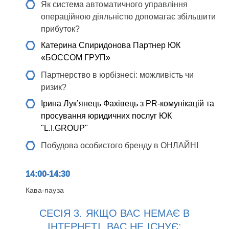
Як система автоматичного управління
операційною діяльністю допомагає збільшити
прибуток?
Катерина Спиридонова
Партнер ЮК
«БОССОМ ГРУП»
Партнерство в юрбізнесі: можливість чи
ризик?
Ірина Лук’янець
Фахівець з PR-комунікацій та
просування юридичних послуг ЮК
"L.I.GROUP"
Побудова особистого бренду в ОНЛАЙНІ
14:00-14:30
Кава-пауза
СЕСІЯ 3. ЯКЩО ВАС НЕМАЄ В
ІНТЕРНЕТІ, ВАС НЕ ІСНУЄ: