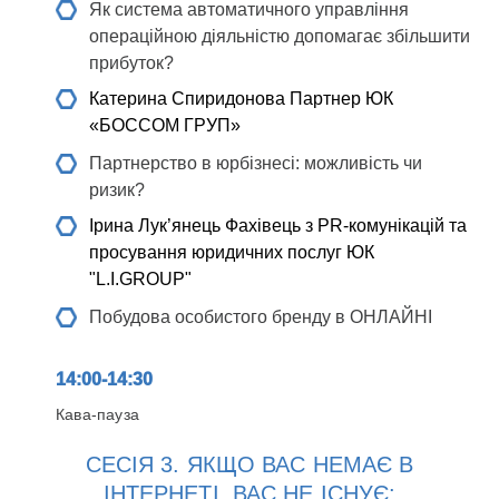
Як система автоматичного управління
операційною діяльністю допомагає збільшити
прибуток?
Катерина Спиридонова
Партнер ЮК
«БОССОМ ГРУП»
Партнерство в юрбізнесі: можливість чи
ризик?
Ірина Лук’янець
Фахівець з PR-комунікацій та
просування юридичних послуг ЮК
"L.I.GROUP"
Побудова особистого бренду в ОНЛАЙНІ
14:00-14:30
Кава-пауза
СЕСІЯ 3. ЯКЩО ВАС НЕМАЄ В
ІНТЕРНЕТІ, ВАС НЕ ІСНУЄ: