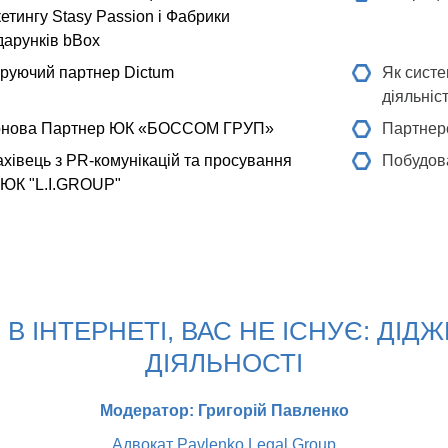
етингу Stasy Passion і Фабрики
дарунків bBox
руючий партнер Dictum
Як сист
діяльніс
онова
Партнер ЮК «БОССОМ ГРУП»
Партнерс
хівець з PR-комунікацій та просування
Побудов
 ЮК "L.I.GROUP"
 В ІНТЕРНЕТІ, ВАС НЕ ІСНУЄ: ДІД
ДІЯЛЬНОСТІ
Модератор: Григорій Павленко
Адвокат Pavlenko Legal Group