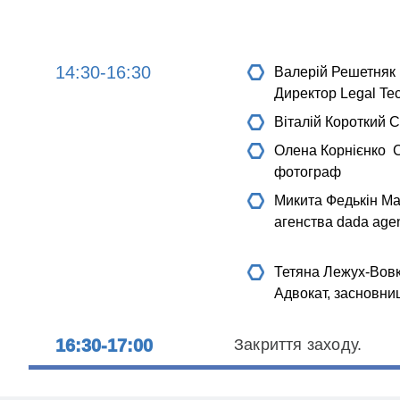
14:30-16:30
Валерій Решетняк
Директор Legal Te
Віталій Короткий
С
Олена Корнієнко
С
фотограф
Микита Федькін
Ма
агенства dada age
Тетяна Лежух-Вов
Адвокат, засновн
16:30-17:00
Закриття заходу.