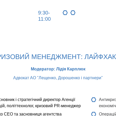
9:30-
11:00
КРИЗОВИЙ МЕНЕДЖМЕНТ: ЛАЙФХАКИ
Модератор: Лідія Карплюк
Адвокат АО "Лещенко, Дорошенко і партнери"
новник і стратегічний директор Агенції
Антикриз
цій, політтехнолог, кризовий PR-менеджер
економіч
ко
СEO та засновниця агентства
Операцій