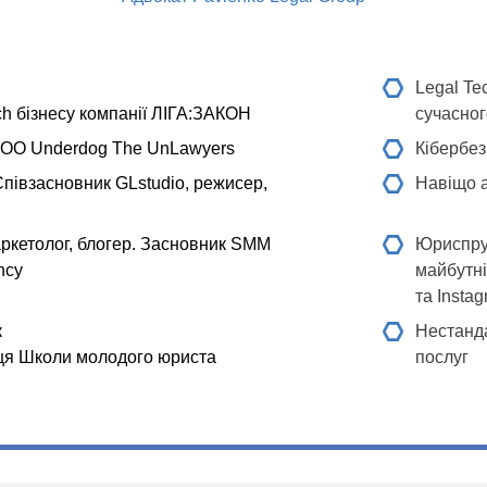
Legal Te
ch бізнесу компанії ЛІГА:ЗАКОН
сучасног
OO Underdog The UnLawyers
Кібербез
півзасновник GLstudio, режисер,
Навіщо 
ркетолог, блогер. Засновник SMM
Юриспруд
ncy
майбутні
та Insta
к
Нестанда
иця Школи молодого юриста
послуг