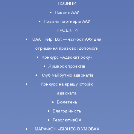
НОВИНИ
Новини ААУ
Новини партнерiв ААУ
ПРОЕКТИ
UAA_Help_Bot — чат-бот ААУ для
отримання правової допомоги
Конкурс «Адвокат року»
Ярмарок проєктів
Клуб майбутніх адвокатів
Конкурс на кращу історію
адвоката
Бюлетень
Благодійність
РезолютивQA
МАРАФОН «БІЗНЕС В УМОВАХ