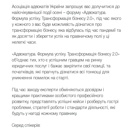
Асоціація адвокатів України запрошує вас долучитися до
найочікуванішої події осені – форуму «Адвокатура.
Формула успіху. Трансформація бізнесу 2.0», під час якого
у кожного з вас буде можливість дізнатися про
трансформацію бізнесу, яка відбулась під час пандемії та
як досягти і зберегти успіх на правничому полі у ці
нелегкі часи.
«Адвокатура. Формула успіху. Трансформація бізнесу 2.0»
об’єднає тих, хто є успішним гравцем на ринку
юридичних послуг і бажає закріпити свої позиції, та
початківців, які прагнуть дізнатися всі тонкощі для
уникнення помилок на старті.
Під час заходу експерти обміняються досвідом і
кращими практиками особистого професійного
розвитку, представлять успішні кейси і розберуть гострі
проблеми, стратегії роботи і стандарти діяльності, які
будуть у нагоді кожному правнику.
Серед спікерів: