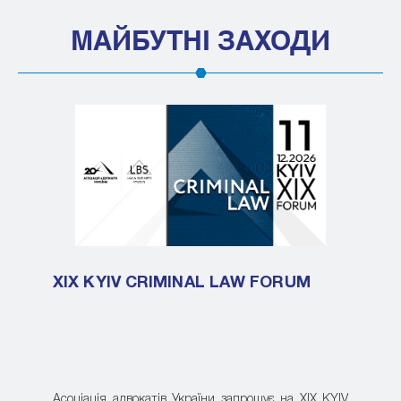
МАЙБУТНІ ЗАХОДИ
XIX KYIV CRIMINAL LAW FORUM
Асоціація адвокатів України запрошує на XIX KYIV