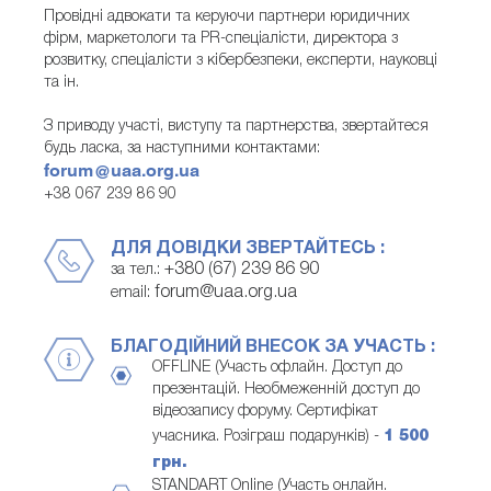
Провідні адвокати та керуючи партнери юридичних
фірм, маркетологи та PR-спеціалісти, директора з
розвитку, спеціалісти з кібербезпеки, експерти, науковці
та ін.
З приводу участі, виступу та партнерства, звертайтеся
будь ласка, за наступними контактами:
forum@uaa.org.ua
+38 067 239 86 90
ДЛЯ ДОВІДКИ ЗВЕРТАЙТЕСЬ :
+380 (67) 239 86 90
за тел.:
forum@uaa.org.ua
email:
БЛАГОДІЙНИЙ ВНЕСОК ЗА УЧАСТЬ :
OFFLINE (Участь офлайн. Доступ до
презентацій. Необмеженній доступ до
відеозапису форуму. Сертифікат
учасника. Розіграш подарунків) -
1 500
грн.
STANDART Online (Участь онлайн.