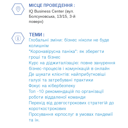
МІСЦЕ ПРОВЕДЕННЯ :
IQ Business Center (вул.
Болсуновська, 13/15, 3-й
поверх)
ТЕМИ :
Глобальні зміни: бізнес ніколи не буде
колишнім
"Коронавірусна паніка": як зберегти
гроші та бізнес
Курс на діджиталізацію: повне занурення
бізнес-процесів і комунікацій в онлайн
Де шукати клієнтів: найприбутковіші
галузі та затребувані практики
Фокус на кібербезпеку
Топ -10 рекомендацій по організації
роботи віддаленої команди
Перехід від довгострокових стратегій до
короткострокових
Просування юрпослуг в умовах пандемії
та ін.