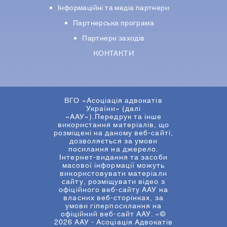
Iнформацiйнi та медіа партнери
Партнерська програма
Партнери заходів
КОНТАКТИ
ВГО «Асоціація адвокатів
України» (далі
«ААУ»).Передрук та інше
використання матеріалів, що
розміщені на даному веб-сайті,
дозволяється за умови
посилання на джерело.
Інтернет-видання та засоби
масової інформації можуть
використовувати матеріали
сайту, розміщувати відео з
офіційного веб-сайту ААУ на
власних веб-сторінках, за
умови гіперпосилання на
офіційний веб-сайт ААУ. «©
2026 ААУ - Асоціація Адвокатів