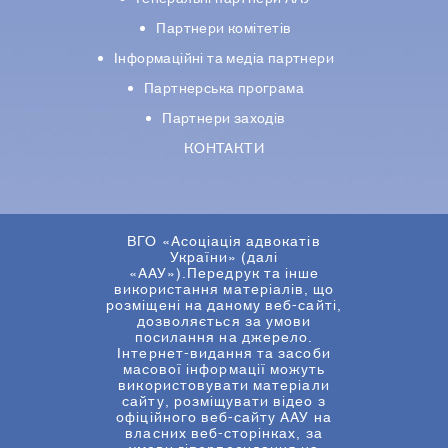
Партнери комiтетiв
Iнформацiйнi та медіа партнери
Партнерська програма
Партнери заходів
КОНТАКТИ
ВГО «Асоціація адвокатів
України» (далі
«ААУ»).Передрук та інше
використання матеріалів, що
розміщені на даному веб-сайті,
дозволяється за умови
посилання на джерело.
Інтернет-видання та засоби
масової інформації можуть
використовувати матеріали
сайту, розміщувати відео з
офіційного веб-сайту ААУ на
власних веб-сторінках, за