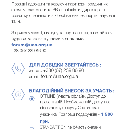
Провідні адвокати та керуючи партнери юридичних
фірм, маркетологи та PR-спеціалісти, директора з
розвитку, спеціалісти з кібербезпеки, експерти, науковці
та ін.
З приводу участі, виступу та партнерства, звертайтеся
будь ласка, за наступними контактами:
forum@uaa.org.ua
+38 067 239 86 90
ДЛЯ ДОВІДКИ ЗВЕРТАЙТЕСЬ :
+380 (67) 239 86 90
за тел.:
forum@uaa.org.ua
email:
БЛАГОДІЙНИЙ ВНЕСОК ЗА УЧАСТЬ :
OFFLINE (Участь офлайн. Доступ до
презентацій. Необмеженній доступ до
відеозапису форуму. Сертифікат
учасника. Розіграш подарунків) -
1 500
грн.
STANDART Online (Участь онлайн.