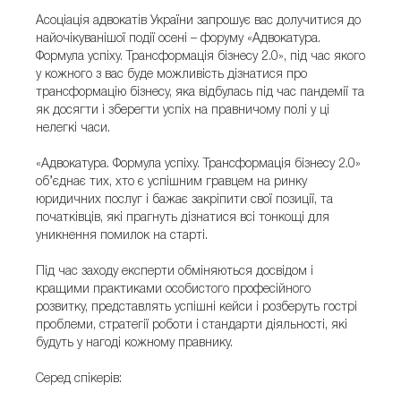
Асоціація адвокатів України запрошує вас долучитися до
найочікуванішої події осені – форуму «Адвокатура.
Формула успіху. Трансформація бізнесу 2.0», під час якого
у кожного з вас буде можливість дізнатися про
трансформацію бізнесу, яка відбулась під час пандемії та
як досягти і зберегти успіх на правничому полі у ці
нелегкі часи.
«Адвокатура. Формула успіху. Трансформація бізнесу 2.0»
об’єднає тих, хто є успішним гравцем на ринку
юридичних послуг і бажає закріпити свої позиції, та
початківців, які прагнуть дізнатися всі тонкощі для
уникнення помилок на старті.
Під час заходу експерти обміняються досвідом і
кращими практиками особистого професійного
розвитку, представлять успішні кейси і розберуть гострі
проблеми, стратегії роботи і стандарти діяльності, які
будуть у нагоді кожному правнику.
Серед спікерів: