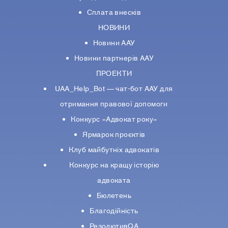
Сплата внесків
НОВИНИ
Новини ААУ
Новини партнерiв ААУ
ПРОЕКТИ
UAA_Help_Bot — чат-бот ААУ для
отримання правової допомоги
Конкурс «Адвокат року»
Ярмарок проєктів
Клуб майбутніх адвокатів
Конкурс на кращу історію
адвоката
Бюлетень
Благодійність
РезолютивQA