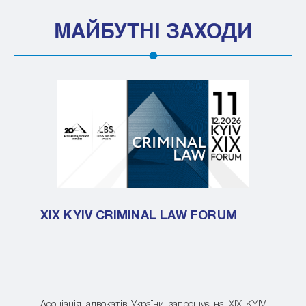
МАЙБУТНІ ЗАХОДИ
XIX KYIV CRIMINAL LAW FORUM
Асоціація адвокатів України запрошує на XIX KYIV