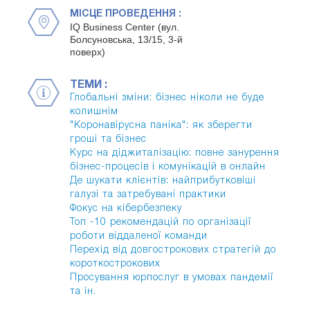
МІСЦЕ ПРОВЕДЕННЯ :
IQ Business Center (вул.
Болсуновська, 13/15, 3-й
поверх)
ТЕМИ :
Глобальні зміни: бізнес ніколи не буде
колишнім
"Коронавірусна паніка": як зберегти
гроші та бізнес
Курс на діджиталізацію: повне занурення
бізнес-процесів і комунікацій в онлайн
Де шукати клієнтів: найприбутковіші
галузі та затребувані практики
Фокус на кібербезпеку
Топ -10 рекомендацій по організації
роботи віддаленої команди
Перехід від довгострокових стратегій до
короткострокових
Просування юрпослуг в умовах пандемії
та ін.