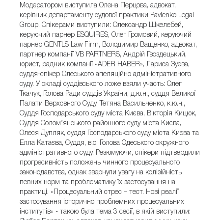
Модератором виступила Олена Перцова, адвокат,
керівник департаменту судової практики Pavlenko Legal
Group. Спікерами виступили: Олександр Шкелебей,
керуючий парнер ESQUIRES, Олег Громовий, керуючий
парнер GENTLS Law Firm, Володимир Ващенко, адвокат,
партнер компанії VB PARTNERS, Андрій Гвоздецький,
юрист, радник компанії «ADER HABER», Лариса Зуєва,
суддя-спікер Олеського апеляційно адміністративного
суду. У складі суддівського ложе взяли участь: Олег
Ткачук, Голова Ради суддів України, д.ю.н., суддя Великої
Палати Верховного Суду, Тетяна Васильченко, к.ю.н.,
Суддя Господарського суду міста Києва, Вікторія Кицюк,
Суддя Солом’янського районного суду міста Києва,
Олеся Дупляк, суддя Господарського суду міста Києва та
Елла Катаєва, Суддя, в.о. Голова Одеського окружного
адміністративного суду. Резюмуючи, спікери підтвердили
прогресивність положень чинного процесуального
законодавства, однак звернули увагу на колізійність
певних норм та проблематику їх застосування на
практиці. «Процесуальний стрес – тест. Нові реалії
застосування історично проблемних процесуальних
інститутів» - такою була тема 3 сесії, в якій виступили: