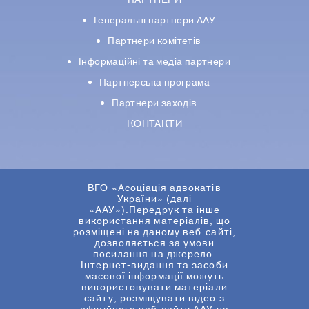
ПАРТНЕРИ
Генеральні партнери ААУ
Партнери комiтетiв
Iнформацiйнi та медіа партнери
Партнерська програма
Партнери заходів
КОНТАКТИ
ВГО «Асоціація адвокатів
України» (далі
«ААУ»).Передрук та інше
використання матеріалів, що
розміщені на даному веб-сайті,
дозволяється за умови
посилання на джерело.
Інтернет-видання та засоби
масової інформації можуть
використовувати матеріали
сайту, розміщувати відео з