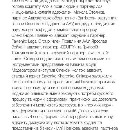
Любов Бартащук, адвокат, кандидат юридичних наук,
голова комітету ААУ з прав людини, партнер АО
«Національна колегія адвокатів», Микола Стоянов,
партнер Адвокатське обєдинение «Barristers», заступник
голови Одеського відділення ААУ, кандидат юридичних
наук, доцент кафедри кримінального процесу,
Олександра Павленко, адвокат, керуючий партнер
Pavlenko Legal Group, член Правління ААУ, Ярослав
Зейкан, адвокат, партнер «EQUITY» та Григорій
Трипульський, к.ю.н., керуючий партнер Law firm «De-
Jure» . Спікери поділились практичним порадами та
інструментами представлення Клієнта в суді.
Модератором виступив Олексій Колток, адвокат,
старший юрист Sayenko Kharenko. Cпікери зауважили,
що не всі законодавчі прогалини, які існували протягом
тривалого часу, були вирішені новими кодексами.
Водночас більшість змін враховують потреби судового
процесу та норми, сформовані практикою, що дозволить
забезпечити можливість застосування «прямих норм»
для формування правових позицій. Досить гострою
видалась 4 сесія, формат якої передбачав колективну
відкриту дискусію за участю адвокатів, суддів, та
представників бізнесу - Іллї Новікова, адвоката, партнера