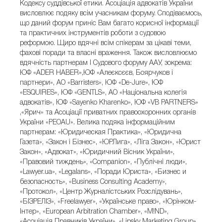
Кодексу суддівської етики. Асоціація адвокатів України
висловлює подяку всім учасникам форуму. Сподіваємось,
що даний форум приніс Вам багато корисної інформації
та практичних інструментів роботи з судовою
реформою. Щиро вдячні всім спікерам за цікаві теми,
фахові поради та власні враження. Також висловлюємо
вдячність партнерам I Судового форуму ААУ, зокрема:
ЮФ «ADER HABER»,ЮФ «Алеєксєєв, Боярчуков і
партнери», АО «Barristers», ЮФ «De-Jure», ЮФ
«ESQUIRES», ЮФ «GENTLS», АО «Національна колегія
адвокатів», ЮФ «Sayenko Kharenko», ЮФ «VB PARTNERS»
,«Ярич» та Асоціації приватних правоохоронних органів
України «PEOAU». Велика подяка інформаційним
партнерам: «Юридическая Практика», «Юридична
Газета», «Закон і Бізнес», «ЮРЛига», «Ліга Закон», «Юрист
Закон», «Адвокат», «Юридичний Вісник України»,
«Правовий тиждень», «Companion», «Публічні люди»,
«Lawyer.ua», «Legalans», «Поради Юриста», «Бизнес и
безопасность», «Business Consulting Academy»,
«Протокол», «Центр Журналістських Розслідувань»,
«БІЗРЕЛІЗ», «Freelawyer», «Українське право», «Юрінком-
Інтер», «European Arbitration Chamber», «M!ND»,
«Асоціація Правників України», «Lipsky Marketing Group»,