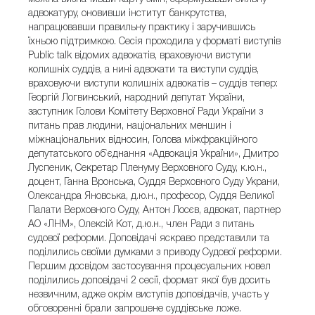
адвокатуру, оновивши інститут банкрутства,
напрацювавши правильну практику і заручившись
їхньою підтримкою. Сесія проходила у форматі виступів
Public talk відомих адвокатів, враховуючи виступи
колишніх суддів, а нині адвокати та виступи суддів,
враховуючи виступи колишніх адвокатів – суддів тепер:
Георгій Логвинський, народний депутат України,
заступник Голови Комітету Верховної Ради України з
питань прав людини, національних меншин і
міжнаціональних відносин, Голова міжфракційного
депутатського об`єднання «Адвокація України», Дмитро
Луспеник, Секретар Пленуму Верховного Суду, к.ю.н.,
доцент, Ганна Вронська, Суддя Верховного Суду Украни,
Олександра Яновська, д.ю.н., професор, Суддя Великої
Палати Верховного Суду, Антон Лосєв, адвокат, партнер
АО «ЛНМ», Олексій Кот, д.ю.н., член Ради з питань
судової реформи. Доповідачі яскраво представили та
поділились своїми думками з приводу Судової реформи.
Першим досвідом застосування процесуальних новел
поділились доповідачі 2 сесії, формат якої був досить
незвичним, адже окрім виступів доповідачів, участь у
обговоренні брали запрошене суддівське ложе.