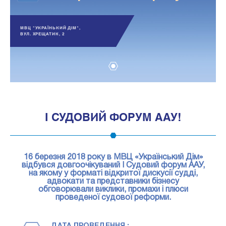
МВЦ "УКРАЇНЬКИЙ ДІМ",
ВУЛ. ХРЕЩАТИК, 2
1
I СУДОВИЙ ФОРУМ ААУ!
16 березня 2018 року в МВЦ «Український Дім»
відбувся довгоочікуваний I Судовий форум ААУ,
на якому у форматі відкритої дискусії судді,
адвокати та представники бізнесу
обговорювали виклики, промахи і плюси
проведеної судової реформи.