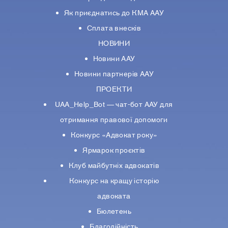
Як приєднатись до КМА ААУ
Сплата внесків
НОВИНИ
Новини ААУ
Новини партнерiв ААУ
ПРОЕКТИ
UAA_Help_Bot — чат-бот ААУ для
отримання правової допомоги
Конкурс «Адвокат року»
Ярмарок проєктів
Клуб майбутніх адвокатів
Конкурс на кращу історію
адвоката
Бюлетень
Благодійність