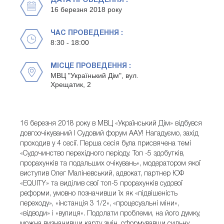
ДАТА ПРОВЕДЕННЯ :
16 березня 2018 року
ЧАС ПРОВЕДЕННЯ :
8:30 - 18:00
МІСЦЕ ПРОВЕДЕННЯ :
МВЦ "Українький Дім", вул.
Хрещатик, 2
16 березня 2018 року в МВЦ «Український Дім» відбувся
довгоочікуваний I Судовий форум ААУ! Нагадуємо, захід
проходив у 4 сесії. Перша сесія була присвячена темі
«Судочинство перехідного періоду. Топ -5 здобутків,
прорахунків та подальших очікувань», модератором якої
виступив Олег Маліневський, адвокат, партнер ЮФ
«EQUITY» та виділив свої топ-5 прорахунків судової
реформи, умовно позначивши їх як «підвішеність
переходу», «інстанція 3 1/2», «процесуальні міни»,
«відводи» і «вулиця». Подолати проблеми, на його думку,
можна визначивши карту змін, сформувавши сильну