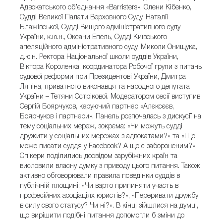
Адвокатського об’єднання «Barristers», Олени Кібенко,
Судді Великої Палати Верховного Суду, Наталії
Блажівської, Судді Вищого адміністративного суду
України, к.ю.н., Оксани Епель, Судді Київського
апеляційного адміністративного суду, Миколи Онищука,
д.ю.н. Ректора Національної школи суддів України,
Віктора Короленка, координатора Робочої групи з питань
судової реформи при Президентові України, Дмитра
Ляпіна, приватного виконавця та народного депутата
України – Тетяни Острікової. Модератором сесії виступив
Сергій Боярчуков, керуючий партнер «Алєксєєв,
Боярчуков і партнери». Панель розпочалась з дискусії на
тему соціальних мереж, зокрема: «Чи можуть судді
дружити у соціальних мережах з адвокатами?» та «Що
може писати суддя у Facebook? А що є забороненим?».
Спікери поділились досвідом зарубіжних країн та
висловили власну думку з приводу цього питання. Також
активно обговорювали правила поведінки суддів в
публічній площині: «Чи варто припиняти участь в
професійних асоціаціях юристів?», «Переривати дружбу
в силу свого статусу? Чи ні?». В кінці зійшлися на думці,
що вирішити подібні питання допомогли б зміни до