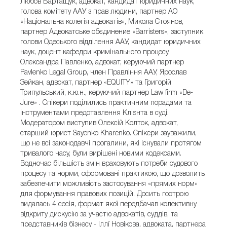
Любов Бартащук, адвокат, кандидат юридичних наук,
голова комітету ААУ з прав людини, партнер АО
«Національна колегія адвокатів», Микола Стоянов,
партнер Адвокатське обєдинение «Barristers», заступник
голови Одеського відділення ААУ, кандидат юридичних
наук, доцент кафедри кримінального процесу,
Олександра Павленко, адвокат, керуючий партнер
Pavlenko Legal Group, член Правління ААУ, Ярослав
Зейкан, адвокат, партнер «EQUITY» та Григорій
Трипульський, к.ю.н., керуючий партнер Law firm «De-
Jure» . Спікери поділились практичним порадами та
інструментами представлення Клієнта в суді.
Модератором виступив Олексій Колток, адвокат,
старший юрист Sayenko Kharenko. Cпікери зауважили,
що не всі законодавчі прогалини, які існували протягом
тривалого часу, були вирішені новими кодексами.
Водночас більшість змін враховують потреби судового
процесу та норми, сформовані практикою, що дозволить
забезпечити можливість застосування «прямих норм»
для формування правових позицій. Досить гострою
видалась 4 сесія, формат якої передбачав колективну
відкриту дискусію за участю адвокатів, суддів, та
представників бізнесу - Іллї Новікова, адвоката, партнера