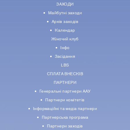
ЗАХОДИ
Майбутні заходи
Архів заходів
Календар
Жіночий клуб
Інфо
Засідання
LBS
СПЛАТА ВНЕСКІВ
ПАРТНЕРИ
Генеральні партнери ААУ
Партнери комiтетiв
Iнформацiйнi та медіа партнери
Партнерська програма
Партнери заходів