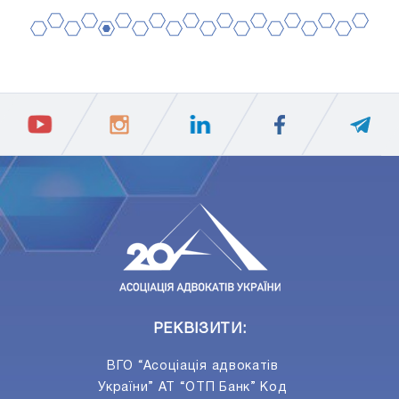
2
4
6
8
10
12
14
16
18
20
1
3
5
7
9
11
13
15
17
19
ПIДПИСАТИСЯ
Ваш e-mail
РЕКВІЗИТИ:
ВГО “Асоціація адвокатів
України” АТ “ОТП Банк” Код