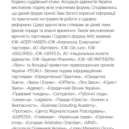
Кодексу суддівської етики. Асоціація адвокатів України
висловлює подяку всім учасникам форуму. Сподіваємось,
що даний форум приніс Вам багато корисної інформації
та практичних інструментів роботи з судовою
реформою. Щиро вдячні всім спікерам за цікаві теми,
фахові поради та власні враження. Також висловлюємо
вдячність партнерам I Судового форуму ААУ, зокрема:
ЮФ «ADER HABER»,ЮФ «Алеєксєєв, Боярчуков і
партнери», АО «Barristers», ЮФ «De-Jure», ЮФ
«ESQUIRES», ЮФ «GENTLS», АО «Національна колегія
адвокатів», ЮФ «Sayenko Kharenko», ЮФ «VB PARTNERS»
,«Ярич» та Асоціації приватних правоохоронних органів
України «PEOAU». Велика подяка інформаційним
партнерам: «Юридическая Практика», «Юридична
Газета», «Закон і Бізнес», «ЮРЛига», «Ліга Закон», «Юрист
Закон», «Адвокат», «Юридичний Вісник України»,
«Правовий тиждень», «Companion», «Публічні люди»,
«Lawyer.ua», «Legalans», «Поради Юриста», «Бизнес и
безопасность», «Business Consulting Academy»,
«Протокол», «Центр Журналістських Розслідувань»,
«БІЗРЕЛІЗ», «Freelawyer», «Українське право», «Юрінком-
Інтер», «European Arbitration Chamber», «M!ND»,
«Асоціація Правників України», «Lipsky Marketing Group»,