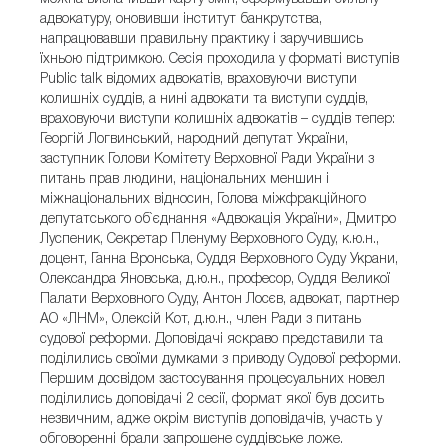
адвокатуру, оновивши інститут банкрутства,
напрацювавши правильну практику і заручившись
їхньою підтримкою. Сесія проходила у форматі виступів
Public talk відомих адвокатів, враховуючи виступи
колишніх суддів, а нині адвокати та виступи суддів,
враховуючи виступи колишніх адвокатів – суддів тепер:
Георгій Логвинський, народний депутат України,
заступник Голови Комітету Верховної Ради України з
питань прав людини, національних меншин і
міжнаціональних відносин, Голова міжфракційного
депутатського об`єднання «Адвокація України», Дмитро
Луспеник, Секретар Пленуму Верховного Суду, к.ю.н.,
доцент, Ганна Вронська, Суддя Верховного Суду Украни,
Олександра Яновська, д.ю.н., професор, Суддя Великої
Палати Верховного Суду, Антон Лосєв, адвокат, партнер
АО «ЛНМ», Олексій Кот, д.ю.н., член Ради з питань
судової реформи. Доповідачі яскраво представили та
поділились своїми думками з приводу Судової реформи.
Першим досвідом застосування процесуальних новел
поділились доповідачі 2 сесії, формат якої був досить
незвичним, адже окрім виступів доповідачів, участь у
обговоренні брали запрошене суддівське ложе.