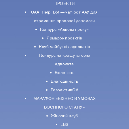
ПРОЕКТИ
UAA_Help_Bot — чат-бот ААУ для
отримання правової допомоги
Конкурс «Адвокат року»
Ярмарок проєктів
Клуб майбутніх адвокатів
Конкурс на кращу історію
адвоката
Бюлетень
Благодійність
РезолютивQA
МАРАФОН «БІЗНЕС В УМОВАХ
ВОЄННОГО СТАНУ»
Жіночий клуб
LBS