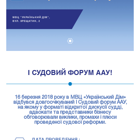
МВЦ "УКРАЇНЬКИЙ ДІМ",
ВУЛ. ХРЕЩАТИК, 2
1
I СУДОВИЙ ФОРУМ ААУ!
16 березня 2018 року в МВЦ «Український Дім»
відбувся довгоочікуваний I Судовий форум ААУ,
на якому у форматі відкритої дискусії судді,
адвокати та представники бізнесу
обговорювали виклики, промахи і плюси
проведеної судової реформи.