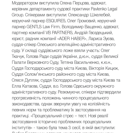
Модератором виступила Олена Перцова, адвокат,
керівник департаменту судової практики Pavlenko Legal
Group. Спікерами виступили: Олександр Шкелебей,
керуючий парнер ESQUIRES, Олег Громовий, керуючий
парнер GENTLS Law Firm, Володимир Ващенко, адвокат,
партнер компанії VB PARTNERS, Андрій Гвоздецький,
юрист, радник компанії «ADER HABER», Лариса Зуєва,
суддя-спікер Олеського апеляційно адміністративного
суду. У складі суддівського ложе взяли участь: Олег
Ткачук, Голова Ради суддів України, д.ю.н., суддя Великої
Палати Верховного Суду, Тетяна Васильченко, к.ю.н.,
Суддя Господарського суду міста Києва, Вікторія Кицюк,
Суддя Солом’янського районного суду міста Києва,
Олеся Дупляк, суддя Господарського суду міста Києва та
Елла Катаєва, Суддя, в.о. Голова Одеського окружного
адміністративного суду. Резюмуючи, спікери підтвердили
прогресивність положень чинного процесуального
законодавства, однак звернули увагу на колізійність
певних норм та проблематику їх застосування на
практиці. «Процесуальний стрес – тест. Нові реалії
застосування історично проблемних процесуальних
інститутів» - такою була тема 3 сесії, в якій виступили: