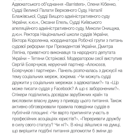
Адвокатського об’єднання «Barristers», Олени Кібенко,
Судді Великої Палати Верховного Суду, Наталії
Блажівської, Судді Вищого адміністративного суду
України, к.ю.н., Оксани Епель, Судді Київського
апеляційного адміністративного суду, Миколи Онищука,
д.ю.н. Ректора Національної школи суддів України,
Віктора Короленка, координатора Робочої групи з питань
судової реформи при Президентові України, Дмитра
Ляпіна, приватного виконавця та народного депутата
України – Тетяни Острікової. Модератором сесії виступив
Сергій Боярчуков, керуючий партнер «Алєксєєв,
Боярчуков і партнери». Панель розпочалась з дискусії на
тему соціальних мереж, зокрема: «Чи можуть судді
дружити у соціальних мережах з адвокатами?» та «Що
може писати суддя у Facebook? А що є забороненим?».
Спікери поділились досвідом зарубіжних країн та
висловили власну думку з приводу цього питання. Також
активно обговорювали правила поведінки суддів в
публічній площині: «Чи варто припиняти участь в
професійних асоціаціях юристів?», «Переривати дружбу
в силу свого статусу? Чи ні?». В кінці зійшлися на думці,
що вирішити подібні питання допомогли б зміни до