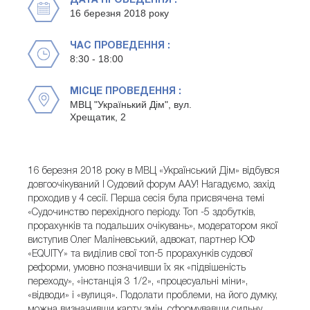
ДАТА ПРОВЕДЕННЯ :
16 березня 2018 року
ЧАС ПРОВЕДЕННЯ :
8:30 - 18:00
МІСЦЕ ПРОВЕДЕННЯ :
МВЦ "Українький Дім", вул.
Хрещатик, 2
16 березня 2018 року в МВЦ «Український Дім» відбувся
довгоочікуваний I Судовий форум ААУ! Нагадуємо, захід
проходив у 4 сесії. Перша сесія була присвячена темі
«Судочинство перехідного періоду. Топ -5 здобутків,
прорахунків та подальших очікувань», модератором якої
виступив Олег Маліневський, адвокат, партнер ЮФ
«EQUITY» та виділив свої топ-5 прорахунків судової
реформи, умовно позначивши їх як «підвішеність
переходу», «інстанція 3 1/2», «процесуальні міни»,
«відводи» і «вулиця». Подолати проблеми, на його думку,
можна визначивши карту змін, сформувавши сильну