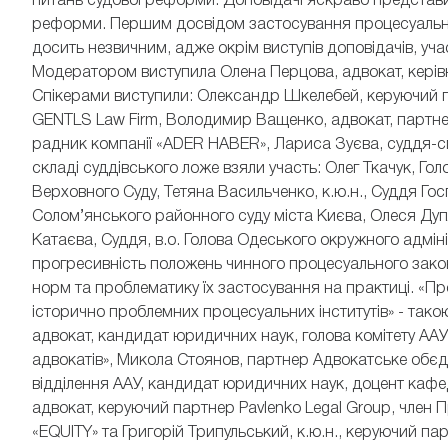
питань судової реформи. Доповідачі яскраво представи
реформи. Першим досвідом застосування процесуальних 
досить незвичним, адже окрім виступів доповідачів, уч
Модератором виступила Олена Перцова, адвокат, керівн
Спікерами виступили: Олександр Шкелебей, керуючий 
GENTLS Law Firm, Володимир Ващенко, адвокат, партне
радник компанії «ADER HABER», Лариса Зуєва, суддя-сп
складі суддівського ложе взяли участь: Олег Ткачук, Гол
Верховного Суду, Тетяна Васильченко, к.ю.н., Суддя Го
Солом’янського районного суду міста Києва, Олеся Дуп
Катаєва, Суддя, в.о. Голова Одеського окружного адмін
прогресивність положень чинного процесуального законо
норм та проблематику їх застосування на практиці. «Про
історично проблемних процесуальних інститутів» - такою
адвокат, кандидат юридичних наук, голова комітету ААУ
адвокатів», Микола Стоянов, партнер Адвокатське обєди
відділення ААУ, кандидат юридичних наук, доцент каф
адвокат, керуючий партнер Pavlenko Legal Group, член 
«EQUITY» та Григорій Трипульський, к.ю.н., керуючий па