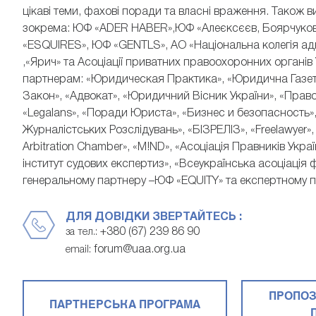
цікаві теми, фахові поради та власні враження. Також 
зокрема: ЮФ «ADER HABER»,ЮФ «Алеєксєєв, Боярчуков і 
«ESQUIRES», ЮФ «GENTLS», АО «Національна колегія ад
,«Ярич» та Асоціації приватних правоохоронних органі
партнерам: «Юридическая Практика», «Юридична Газета»
Закон», «Адвокат», «Юридичний Вісник України», «Правов
«Legalans», «Поради Юриста», «Бизнес и безопасность»,
Журналістських Розслідувань», «БІЗРЕЛІЗ», «Freelawyer»,
Arbitration Chamber», «M!ND», «Асоціація Правників Украї
інститут судових експертиз», «Всеукраїнська асоціаці
генеральному партнеру –ЮФ «EQUITY» та експертному па
ДЛЯ ДОВІДКИ ЗВЕРТАЙТЕСЬ :
+380 (67) 239 86 90
за тел.:
forum@uaa.org.ua
email:
ПРОПОЗ
ПАРТНЕРСЬКА ПРОГРАМА