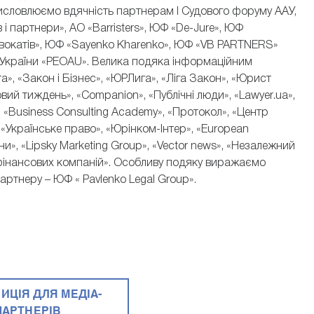
висловлюємо вдячність партнерам I Судового форуму ААУ,
партнери», АО «Barristers», ЮФ «De-Jure», ЮФ
вокатів», ЮФ «Sayenko Kharenko», ЮФ «VB PARTNERS»
в України «PEOAU». Велика подяка інформаційним
, «Закон і Бізнес», «ЮРЛига», «Ліга Закон», «Юрист
ий тиждень», «Companion», «Публічні люди», «Lawyer.ua»,
 «Business Consulting Academy», «Протокол», «Центр
 «Українське право», «Юрінком-Інтер», «European
ни», «Lipsky Marketing Group», «Vector news», «Незалежний
я фінансових компаній». Особливу подяку виражаємо
ртнеру – ЮФ « Pavlenko Legal Group».
ИЦІЯ ДЛЯ МЕДІА-
ПАРТНЕРІВ