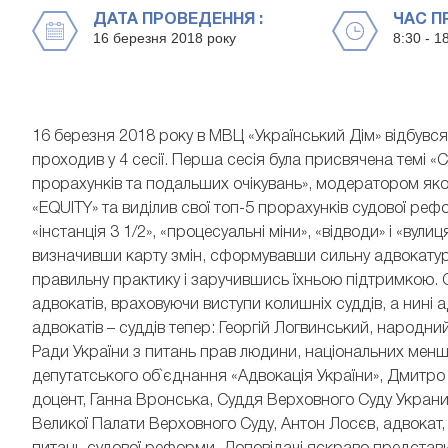
ДАТА ПРОВЕДЕННЯ :
ЧАС П
16 березня 2018 року
8:30 - 1
16 березня 2018 року в МВЦ «Український Дім» відбувся
проходив у 4 сесії. Перша сесія була присвячена темі «С
прорахунків та подальших очікувань», модератором яко
«EQUITY» та виділив свої топ-5 прорахунків судової реф
«інстанція 3 1/2», «процесуальні міни», «відводи» і «вул
визначивши карту змін, сформувавши сильну адвокатур
правильну практику і заручившись їхньою підтримкою. Се
адвокатів, враховуючи виступи колишніх суддів, а нині 
адвокатів – суддів тепер: Георгій Логвинський, народни
Ради України з питань прав людини, національних менш
депутатського об`єднання «Адвокація України», Дмитро 
доцент, Ганна Вронська, Суддя Верховного Суду Украни
Великої Палати Верховного Суду, Антон Лосєв, адвокат, 