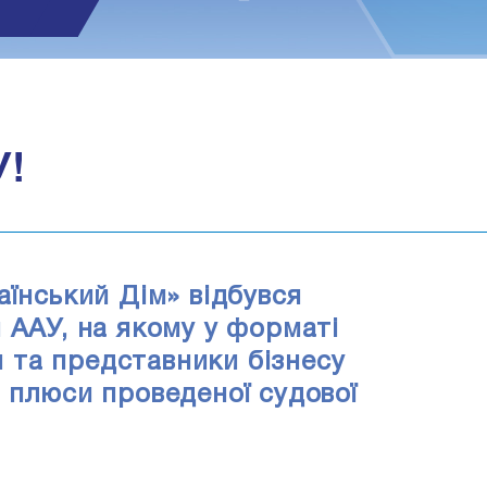
1
У!
аїнський Дім» відбувся
 ААУ, на якому у форматі
ти та представники бізнесу
 плюси проведеної судової