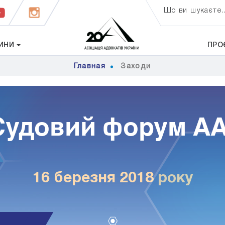
Що ви шукаєте..
ИНИ
ПРО
Главная
Заходи
 Судовий форум АА
16 березня 2018 року