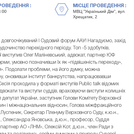
РОВЕДЕННЯ :
МІСЦЕ ПРОВЕДЕННЯ :
8:00
МВЦ "Українький Дім", вул.
Хрещатик, 2
 довгоочікуваний I Судовий форум ААУ! Нагадуємо, захід
удочинство перехідного періоду. Топ -5 здобутків,
ї виступив Олег Маліневський, адвокат, партнер ЮФ
орми, умовно позначивши їх як «підвішеність переходу»,
иця». Подолати проблеми, на його думку, можна
у, оновивши інститут банкрутства, напрацювавши
сія проходила у форматі виступів Public talk відомих
адвокати та виступи суддів, враховуючи виступи колишніх
й депутат України, заступник Голови Комітету Верховної
ин і міжнаціональних відносин, Голова міжфракційного
Луспеник, Секретар Пленуму Верховного Суду, к.ю.н.,
, Олександра Яновська, д.ю.н., професор, Суддя
партнер АО «ЛНМ», Олексій Кот, д.ю.н., член Ради з