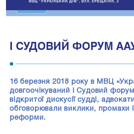
МВЦ "УКРАЇНЬКИЙ ДІМ", ВУЛ. ХРЕЩАТИК, 2
I СУДОВИЙ ФОРУМ АА
16 березня 2018 року в МВЦ «Укр
довгоочікуваний I Судовий форум
відкритої дискусії судді, адвока
обговорювали виклики, промахи і
реформи.