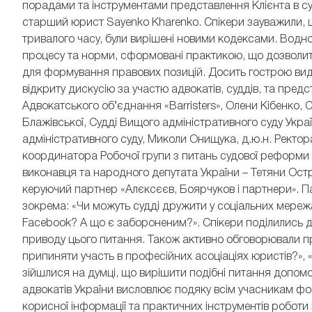
порадами та інструментами представлення Клієнта в су
старший юрист Sayenko Kharenko. Cпікери зауважили, що
тривалого часу, були вирішені новими кодексами. Водно
процесу та норми, сформовані практикою, що дозволит
для формування правових позицій. Досить гострою вид
відкриту дискусію за участю адвокатів, суддів, та предст
Адвокатського об’єднання «Barristers», Олени Кібенко, 
Блажівської, Судді Вищого адміністративного суду Украї
адміністративного суду, Миколи Онищука, д.ю.н. Ректор
координатора Робочої групи з питань судової реформи 
виконавця та народного депутата України – Тетяни Остр
керуючий партнер «Алєксєєв, Боярчуков і партнери». Па
зокрема: «Чи можуть судді дружити у соціальних мереж
Facebook? А що є забороненим?». Спікери поділились д
приводу цього питання. Також активно обговорювали пра
припиняти участь в професійних асоціаціях юристів?», «
зійшлися на думці, що вирішити подібні питання допомог
адвокатів України висловлює подяку всім учасникам ф
корисної інформації та практичних інструментів робот