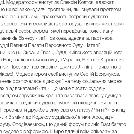
ді. Модератором виступив Олексій Колток, адвокат,
 не всі законодавчі прогалини, які існували протягом
час більшість змін враховують потреби судового
ь забезпечити можливість застосування «прямих норм»
алась 4 сесія, формат якої передбачав колективну
авників бізнесу - Іллї Новікова, адвоката, партнера
Судді Великої Палати Верховного Суду, Наталії
ни, к.ю.н., Оксани Епель, Судді Київського апеляційного
а Національної школи суддів України, Віктора Короленка,
при Президентові України, Дмитра Ляпіна, приватного
ікової. Модератором сесії виступив Сергій Боярчуков,
нель розпочалась з дискусії на тему соціальних мереж,
ах з адвокатами?» та «Що може писати суддя у
освідом зарубіжних країн та висловили власну думку з
вила поведінки суддів в публічній площині: «Чи варто
Переривати дружбу в силу свого статусу? Чи ні?». В кінці
ли б зміни до Кодексу суддівської етики. Асоціація
оруму. Сподіваємось, що даний форум приніс Вам багато
и з судовою реформою. Щиро вдячні всім спікерам за