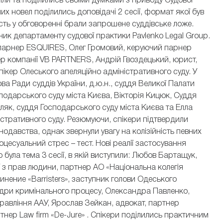
ли та поділились своїми думками з приводу Судової
новел поділились доповідачі 2 сесії, формат якої був
асть у обговоренні брали запрошене суддівське ложе.
ик департаменту судової практики Pavlenko Legal Group.
парнер ESQUIRES, Олег Громовий, керуючий парнер
р компанії VB PARTNERS, Андрій Гвоздецький, юрист,
ікер Олеського апеляційно адміністративного суду. У
ова Ради суддів України, д.ю.н., суддя Великої Палати
сподарського суду міста Києва, Вікторія Кицюк, Суддя
ляк, суддя Господарського суду міста Києва та Елла
істративного суду. Резюмуючи, спікери підтвердили
давства, однак звернули увагу на колізійність певних
цесуальний стрес – тест. Нові реалії застосування
 була тема 3 сесії, в якій виступили: Любов Бартащук,
 з прав людини, партнер АО «Національна колегія
нение «Barristers», заступник голови Одеського
едри кримінального процесу, Олександра Павленко,
Правління ААУ, Ярослав Зейкан, адвокат, партнер
ртнер Law firm «De-Jure» . Спікери поділились практичним