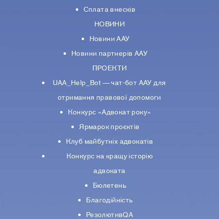
Сплата внесків
НОВИНИ
Новини ААУ
Новини партнерiв ААУ
ПРОЕКТИ
UAA_Help_Bot — чат-бот ААУ для
отримання правової допомоги
Конкурс «Адвокат року»
Ярмарок проєктів
Клуб майбутніх адвокатів
Конкурс на кращу історію
адвоката
Бюлетень
Благодійність
РезолютивQA