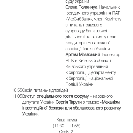
суду України
Олена Полянчук
, Начальник
юридичного управління ПАТ
«УкрСиббанк», член Комітету
з питань правового
супроводу банківської
діяльності та захисту прав
кредиторів Незалежної
асоціації банків України
Артем Маєвський
, Інспектор
ВПК в Київській області
Київського управління
кіберполіції Департаменту
кіберполіції Національної
Поліції України
10:55
Сесія питань-відповідей
11:05
Виступ
спеціального гостя форуму
– народного
депутата України
Сергія Тарути
з темою: «
Механізм
інвестиційної безпеки для збалансованого розвитку
України
».
Кава-пауза
(11:30 – 11:55)
Сесія 2.