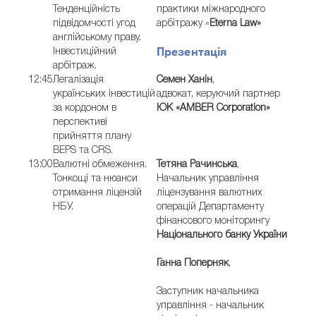
Тенденційність
практики міжнародного
підвідомчості угод
арбітражу «
Eterna Law»
англійському праву.
Презентація
Інвестиційний
арбітраж.
12:45
Легалізація
Семен Ханін
,
українських інвестицій
адвокат, керуючий партнер
за кордоном в
ЮК «AMBER Corporation»
перспективі
прийняття плану
BEPS та CRS.
13:00
Валютні обмеження.
Тетяна Рачинська
,
Тонкощі та нюанси
Начальник управління
отримання ліцензій
ліцензування валютних
НБУ.
операцій Департаменту
фінансового моніторингу
Національного банку України
Ганна Поперняк
,
Заступник начальника
управління - начальник