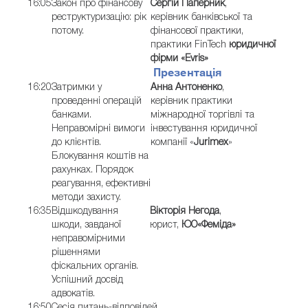
16:05
Закон про фінансову
Сергій Паперник
,
реструктуризацію: рік
керівник банківської та
потому.
фінансової практики,
практики FinTech
юридичної
фірми «Evris»
Презентація
16:20
Затримки у
Анна Антоненко
,
проведенні операцій
керівник практики
банками.
міжнародної торгівлі та
Неправомірні вимоги
інвестування юридичної
до клієнтів.
компанії «
Jurimex
»
Блокування коштів на
рахунках. Порядок
реагування, ефективні
методи захисту.
16:35
Відшкодування
Вікторія Негода
,
шкоди, завданої
юрист,
ЮО«Феміда»
неправомірними
рішеннями
фіскальних органів.
Успішний досвід
адвокатів.
16:50
Сесія питань-відповідей