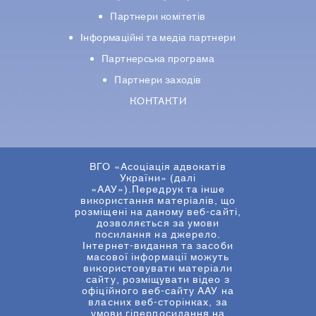
Партнери комiтетiв
Iнформацiйнi та медіа партнери
Партнерська програма
Партнери заходів
КОНТАКТИ
ВГО «Асоціація адвокатів
України» (далі
«ААУ»).Передрук та інше
використання матеріалів, що
розміщені на даному веб-сайті,
дозволяється за умови
посилання на джерело.
Інтернет-видання та засоби
масової інформації можуть
використовувати матеріали
сайту, розміщувати відео з
офіційного веб-сайту ААУ на
власних веб-сторінках, за
умови гіперпосилання на