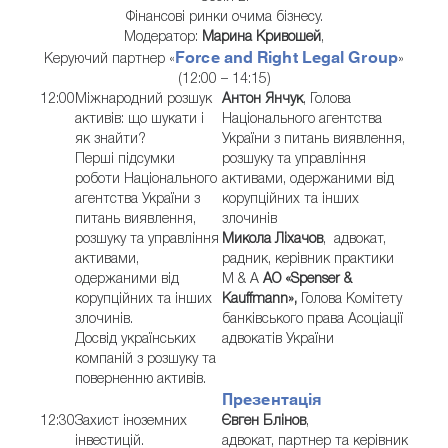
Фінансові ринки очима бізнесу.
Модератор:
Марина Кривошей
,
Force and Right Legal Group
Керуючий партнер «
»
(12:00 – 14:15)
12:00
Міжнародний розшук
Антон Янчук
, Голова
активів: що шукати і
Національного агентства
як знайти?
України з питань виявлення,
Перші підсумки
розшуку та управління
роботи Національного
активами, одержаними від
агентства України з
корупційних та інших
питань виявлення,
злочинів
розшуку та управління
Микола Ліхачов
, адвокат,
активами,
радник, керівник практики
одержаними від
M & A
АО «Spenser &
корупційних та інших
Kauffmann»,
Голова Комітету
злочинів.
банківського права Асоціації
Досвід українських
адвокатів України
компаній з розшуку та
поверненню активів.
Презентація
12:30
Захист іноземних
Євген Блінов
,
інвестицій.
адвокат, партнер та керівник