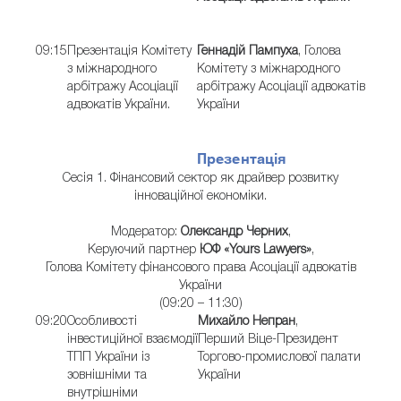
09:15
Презентація Комітету
Геннадій Пампуха
, Голова
з міжнародного
Комітету з міжнародного
арбітражу Асоціації
арбітражу Асоціації адвокатів
адвокатів України.
України
Презентація
Сесія 1. Фінансовий сектор як драйвер розвитку
інноваційної економіки.
Модератор:
Олександр Черних
,
Керуючий партнер
ЮФ «Yours Lawyers»
,
Голова Комітету фінансового права Асоціації адвокатів
України
(09:20 – 11:30)
09:20
Особливості
Михайло Непран
,
інвестиційної взаємодії
Перший Віце-Президент
ТПП України із
Торгово-промислової палати
зовнішніми та
України
внутрішніми