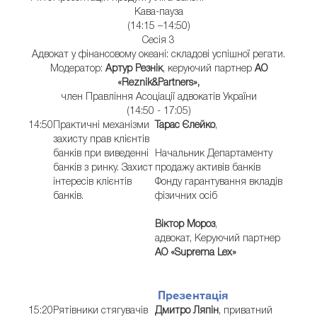
Кава-пауза
(14:15 –14:50)
Сесія 3
Адвокат у фінансовому океані: складові успішної регати.
Модератор:
Артур Резнік
, керуючий партнер
АО
«Reznik&Partners»,
член Правління Асоціації адвокатів України
(14:50 - 17:05)
14:50
Практичні механізми
Тарас Єлейко
,
захисту прав клієнтів
банків при виведенні
Начальник Департаменту
банків з ринку. Захист
продажу активів банків
інтересів клієнтів
Фонду гарантування вкладів
банків.
фізичних осіб
Віктор Мороз
,
адвокат, Керуючий партнер
АО «Suprema Lex»
Презентація
15:20
Рятівники стягувачів
Дмитро Ляпін
, приватний