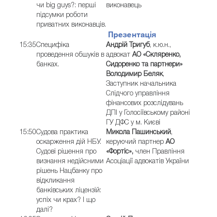
чи big guys?: перші
виконавець
підсумки роботи
приватних виконавців.
Презентація
15:35
Специфіка
Андрій Тригуб
, к.ю.н.,
проведення обшуків в
адвокат
АО «Скляренко,
банках.
Сидоренко та партнери»
Володимир Беляк
,
Заступник начальника
Слідчого управління
фінансових розслідувань
ДПІ у Голосіївському районі
ГУ ДФС у м. Києві
15:50
Судова практика
Микола Пашинський
,
оскарження дій НБУ.
керуючий партнер
АО
Судові рішення про
«Фортіс»,
член Правління
визнання недійсними
Асоціації адвокатів України
рішень Нацбанку про
відкликання
банківських ліцензій:
успіх чи крах? І що
далі?