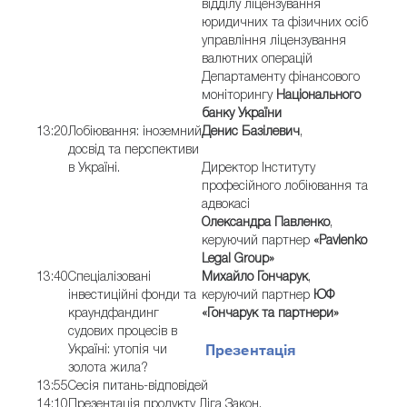
відділу ліцензування
юридичних та фізичних осіб
управління ліцензування
валютних операцій
Департаменту фінансового
моніторингу
Національного
банку України
13:20
Лобіювання: іноземний
Денис Базілевич
,
досвід та перспективи
в Україні.
Директор Інституту
професійного лобіювання та
адвокасі
Олександра Павленко
,
керуючий партнер
«Pavlenko
Legal Group»
13:40
Спеціалізовані
Михайло Гончарук
,
інвестиційні фонди та
керуючий партнер
ЮФ
краундфандинг
«Гончарук та партнери»
судових процесів в
Презентація
Україні: утопія чи
золота жила?
13:55
Сесія питань-відповідей
14:10
Презентація продукту Ліга Закон.