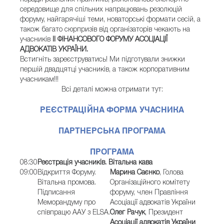
середовище для спільних напрацювань резолюцій
форуму, найгарячіші теми, новаторські формати сесій, а
також багато сюрпризів від організаторів чекають на
учасників
ІІ ФІНАНСОВОГО ФОРУМУ АСОЦІАЦІЇ
АДВОКАТІВ УКРАЇНИ.
Встигніть зареєструватись! Ми підготували знижки
першій двадцятці учасників, а також корпоративним
учасникам!!!
Всі деталі можна отримати тут:
РЕЄСТРАЦІЙНА
ФОРМА УЧАСНИКА
ПАРТНЕРСЬКА ПРОГРАМА
ПРОГРАМА
08:30
Реєстрація учасників. Вітальна кава
09:00
Відкриття Форуму.
Марина Саєнко
, Голова
Вітальна промова.
Організаційного комітету
Підписання
форуму, член Правління
Меморандуму про
Асоціації адвокатів України
співпрацю ААУ з ELSA.
Олег Рачук
, Президент
Асоціації адвокатів України