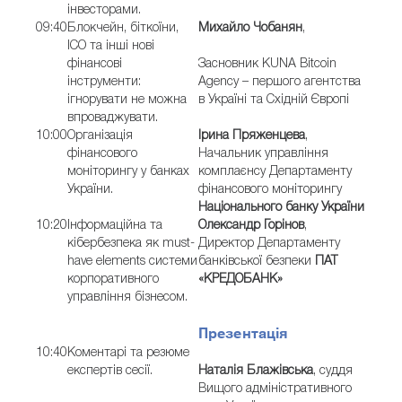
інвесторами.
09:40
Блокчейн, біткоїни,
Михайло Чобанян
,
ICO та інші нові
фінансові
Засновник KUNA Bitcoin
інструменти:
Agency – першого агентства
ігнорувати не можна
в Україні та Східній Європі
впроваджувати.
10:00
Організація
Ірина Пряженцева
,
фінансового
Начальник управління
моніторингу у банках
комплаєнсу Департаменту
України.
фінансового моніторингу
Національного банку України
10:20
Інформаційна та
Олександр Горінов
,
кібербезпека як must-
Директор Департаменту
have elements системи
банківської безпеки
ПАТ
корпоративного
«КРЕДОБАНК»
управління бізнесом.
Презентація
10:40
Коментарі та резюме
експертів сесії.
Наталія Блажівська
, суддя
Вищого адміністративного