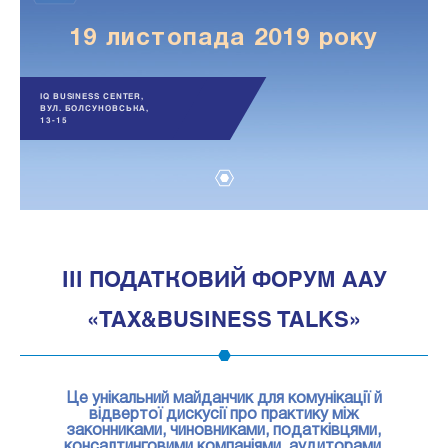
19 листопада 2019 року
IQ BUSINESS CENTER,
ВУЛ. БОЛСУНОВСЬКА,
13-15
1
III ПОДАТКОВИЙ ФОРУМ ААУ
«TAX&BUSINESS TALKS»
Це унікальний майданчик для комунікації й
відвертої дискусії про практику між
законниками, чиновниками, податківцями,
консалтинговими компаніями, аудиторами,