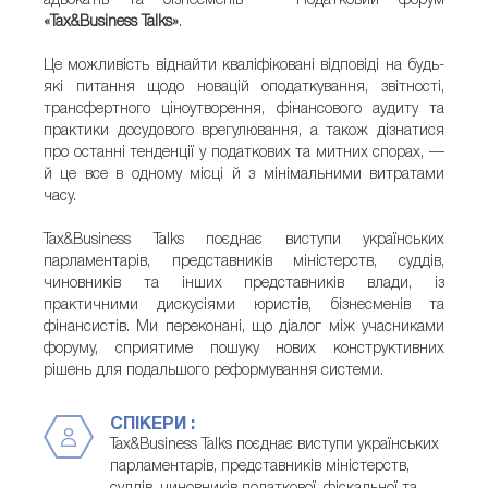
адвокатів та бізнесменів — Податковий форум
«Tax&Business Talks»
.
Це можливість віднайти кваліфіковані відповіді на будь-
які питання щодо новацій оподаткування, звітності,
трансфертного ціноутворення, фінансового аудиту та
практики досудового врегулювання, а також дізнатися
про останні тенденції у податкових та митних спорах, —
й це все в одному місці й з мінімальними витратами
часу.
Tax&Business Talks поєднає виступи українських
парламентарів, представників міністерств, суддів,
чиновників та інших представників влади, із
практичними дискусіями юристів, бізнесменів та
фінансистів. Ми переконані, що діалог між учасниками
форуму, сприятиме пошуку нових конструктивних
рішень для подальшого реформування системи.
СПІКЕРИ :
Tax&Business Talks поєднає виступи українських
парламентарів, представників міністерств,