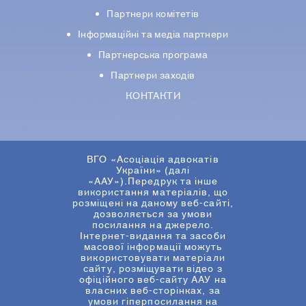
Партнери комiтетiв
Iнформацiйнi та медіа партнери
Партнерська програма
Партнери заходів
КОНТАКТИ
ВГО «Асоціація адвокатів
України» (далі
«ААУ»).Передрук та інше
використання матеріалів, що
розміщені на даному веб-сайті,
дозволяється за умови
посилання на джерело.
Інтернет-видання та засоби
масової інформації можуть
використовувати матеріали
сайту, розміщувати відео з
офіційного веб-сайту ААУ на
власних веб-сторінках, за
умови гіперпосилання на