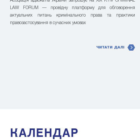
Асоціація адвокатів України запрошує на XIX KYIV CRIMINAL
LAW FORUM — провідну платформу для обговорення
актуальних питань кримінального права та практики
правозастосування в сучасних умовах
ЧИТАТИ ДАЛІ
КАЛЕНДАР