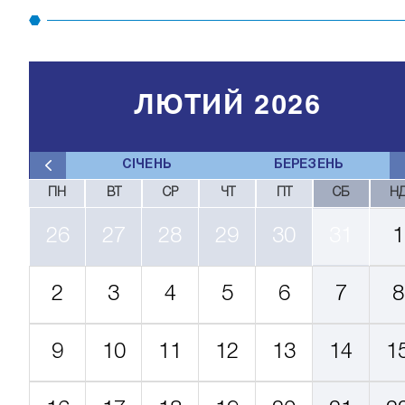
ЛЮТИЙ 2026
СІЧЕНЬ
БЕРЕЗЕНЬ
ПН
ВТ
СР
ЧТ
ПТ
СБ
Н
26
27
28
29
30
31
1
2
3
4
5
6
7
8
9
10
11
12
13
14
1