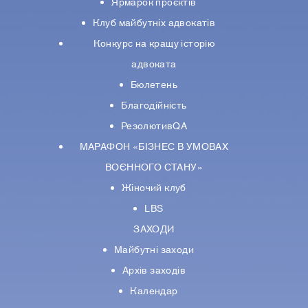
Ярмарок проєктів
Клуб майбутніх адвокатів
Конкурс на кращу історію
адвоката
Бюлетень
Благодійність
РезолютивQA
МАРАФОН «БІЗНЕС В УМОВАХ
ВОЄННОГО СТАНУ»
Жіночий клуб
LBS
ЗАХОДИ
Майбутні заходи
Архів заходів
Календар