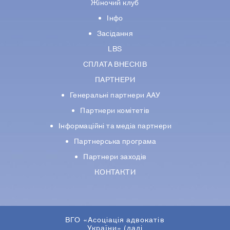
Жіночий клуб
Інфо
Засідання
LBS
СПЛАТА ВНЕСКІВ
ПАРТНЕРИ
Генеральні партнери ААУ
Партнери комiтетiв
Iнформацiйнi та медіа партнери
Партнерська програма
Партнери заходів
КОНТАКТИ
ВГО «Асоціація адвокатів
України» (далі