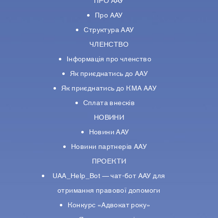
ПРО ААУ
Про ААУ
Структура ААУ
ЧЛЕНСТВО
Інформація про членство
Як приєднатись до ААУ
Як приєднатись до КМА ААУ
Сплата внесків
НОВИНИ
Новини ААУ
Новини партнерiв ААУ
ПРОЕКТИ
UAA_Help_Bot — чат-бот ААУ для
отримання правової допомоги
Конкурс «Адвокат року»