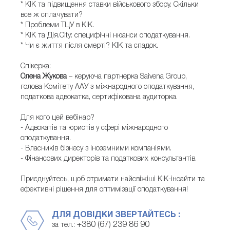
* КІК та підвищення ставки військового збору. Скільки
все ж сплачувати?
* Проблеми ТЦУ в КІК.
* КІК та Дія.City: специфічні нюанси оподаткування.
* Чи є життя після смерті? КІК та спадок.
Спікерка:
Олена Жукова
– керуюча партнерка Saivena Group,
голова Комітету ААУ з міжнародного оподаткування,
податкова адвокатка, сертифікована аудиторка.
Для кого цей вебінар?
- Адвокатів та юристів у сфері міжнародного
оподаткування.
- Власників бізнесу з іноземними компаніями.
- Фінансових директорів та податкових консультантів.
Приєднуйтесь, щоб отримати найсвіжіші КІК-інсайти та
ефективні рішення для оптимізації оподаткування!
ДЛЯ ДОВІДКИ ЗВЕРТАЙТЕСЬ :
+380 (67) 239 86 90
за тел.: