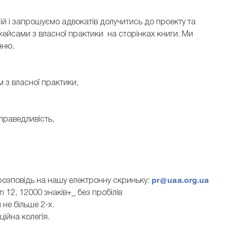
рій і запрошуємо адвокатів долучитись до проекту та
 кейсами з власної практики на сторінках книги. Ми
нню.
м з власної практики,
праведливість,
pr@uaa.org.ua
розповідь на нашу електронну скриньку:
 12, 12000 знаків+_ без пробілів
и не більше 2-х.
ційна колегія.