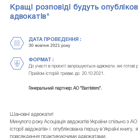
Кращі розповіді будуть опублікова
адвокатів"
ДАТА ПРОВЕДЕННЯ :
30 жовтня 2021 року
ФОРМАТ :
До участі в проєкті запрошуються адвокати, які готові 
Прийом історій триває до 20.10.2021.
Генеральний партнер: АО "Barristers".
Шановні адвокати!
Минулого року Асоціація авдокатів України спільно з АО
історії авдокатів» і опублікована першу в Україні книгу, 
повсякдення практикуючими адвокатами.