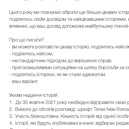
Цього року ми плануємо зібрати ще більше цікавих істо
поділитись своїм досвідом та найцікавішими історіями,
впевнені, що ваш досвід допоможе майбутньому поколі
Про що писати? .
- ви можете розповісти цікаву історію, поділитись кейсо
- поділитись кейсом,
- нестандартним підходом до вирішення справ,
- приголомшливими ситуаціями на шляху боротьби за с
- поділитись історією, як ви стали адвокатом.
- ваш варіант.
Умови надання історій:
1. До 30 жовтня 2021 року необхідно відправити свою 
2. Вимоги до обсягів розповіді: шрифт Times New Roman
3. Участь безкоштовна. Кількість історій від однієї особ
4. Історії, які будуть опубліковані в книзі, відбирає редак