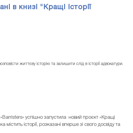
ні в книзі "Кращі історії
розповісти життєву історію та залишити слід в історії адвокатури.
 «Barristers» успішно запустила новий проєкт «Кращі
яка містить історії, розказані вперше зі свого досвіду та