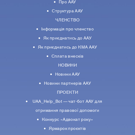
Про ААУ
Структура ААУ
ЧЛЕНСТВО
Інформація про членство
Як приєднатись до ААУ
Як приєднатись до КМА ААУ
Сплата внесків
НОВИНИ
Новини ААУ
Новини партнерiв ААУ
ПРОЕКТИ
UAA_Help_Bot — чат-бот ААУ для
отримання правової допомоги
Конкурс «Адвокат року»
Ярмарок проєктів