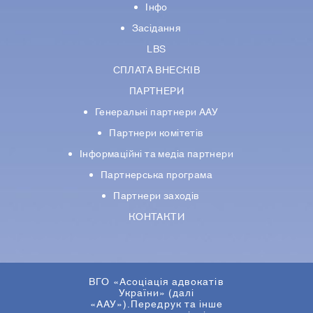
Інфо
Засідання
LBS
СПЛАТА ВНЕСКІВ
ПАРТНЕРИ
Генеральні партнери ААУ
Партнери комiтетiв
Iнформацiйнi та медіа партнери
Партнерська програма
Партнери заходів
КОНТАКТИ
ВГО «Асоціація адвокатів
України» (далі
«ААУ»).Передрук та інше