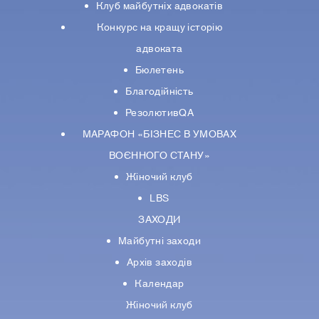
Клуб майбутніх адвокатів
Конкурс на кращу історію
адвоката
Бюлетень
Благодійність
РезолютивQA
МАРАФОН «БІЗНЕС В УМОВАХ
ВОЄННОГО СТАНУ»
Жіночий клуб
LBS
ЗАХОДИ
Майбутні заходи
Архів заходів
Календар
Жіночий клуб