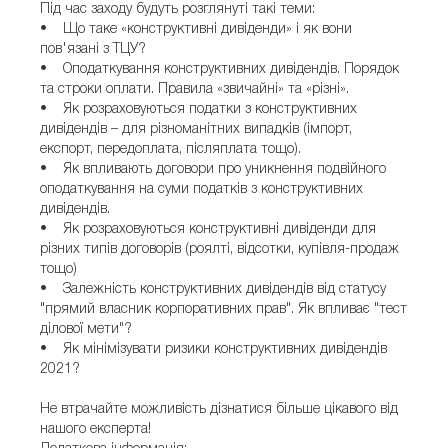
Під час заходу будуть розглянуті такі теми:
• Що таке «конструктивні дивіденди» і як вони
пов'язані з ТЦУ?
• Оподаткування конструктивних дивідендів. Порядок
та строки оплати. Правила «звичайні» та «різні».
• Як розраховуються податки з конструктивних
дивідендів – для різноманітних випадків (імпорт,
експорт, передоплата, післяплата тощо).
• Як впливають договори про уникнення подвійного
оподаткування на суми податків з конструктивних
дивідендів.
• Як розраховуються конструктивні дивіденди для
різних типів договорів (роялті, відсотки, купівля-продаж
тощо)
• Залежність конструктивних дивідендів від статусу
"прямий власник корпоративних прав". Як впливає "тест
ділової мети"?
• Як мінімізувати ризики конструктивних дивідендів
2021?
Не втрачайте можливість дізнатися більше цікавого від
нашого експерта!