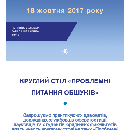
18 жовтня 2017 року
: М. КИЇВ, БУЛЬВАР.
ТАРАСА ШЕВЧЕНКА,
38/40
1
КРУГЛИЙ СТІЛ «ПРОБЛЕМНІ
ПИТАННЯ ОБШУКІВ»
Запрошуємо практикуючих адвокатів,
державних службовців сфери юстиції,
науковців та студентів юридичних факультетів
взяти участь круглому столі на тему «Проблемні