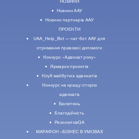
НОВИНИ
Новини ААУ
Новини партнерiв ААУ
ПРОЕКТИ
UAA_Help_Bot — чат-бот ААУ для
отримання правової допомоги
Конкурс «Адвокат року»
Ярмарок проєктів
Клуб майбутніх адвокатів
Конкурс на кращу історію
адвоката
Бюлетень
Благодійність
РезолютивQA
МАРАФОН «БІЗНЕС В УМОВАХ