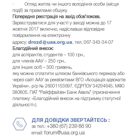
· Огляд житла чи іншого володіння особи (місця
події) за правилами обшуку.
Попередня реєстрація на захід обов’язкова.
Зареєструватися для участі у заході можна до 17
жовтня 2017 включно, надіславши відповідне
повідомлення на електронну
drozd@uaa.org.ua
адресу:
, тел. 067-343-34-07
Благодійний внесок:
для аспірантів, студентів – 100 грн.,
для членів ААУ – 250 грн.,
для інших осіб – 300 гривень,
яку можна сплатити шляхом банківського переказу або
через сайт ААУ за реквізитами ВГО «Асоціація адвокатів
України», р/р № 26001153697, ЄДРПОУ 34294645, МФО
380805, ПАТ “Райффайзен Банк Аваль” (призначення
платежу: «Благодійний внесок на підтримку статутної
діяльності»).
ДЛЯ ДОВІДКИ ЗВЕРТАЙТЕСЬ :
+380 (67) 239 86 90
за тел.:
forum@uaa.org.ua
email: