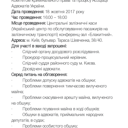
Комітетом кримінального права та процесу Асоціації
Адвокатів України.
Дата проведення:
18 жовтня 2017 року
Час проведення:
16:00 – 18:00
Місце проведення:
Центральні залізничні каси
(Український центр по обслуговуванню пасажирів на
залізничному транспорті) конференц-зал «Блакитний».
Адреса:
м. Київ, бульвар. Тараса Шевченка, 38/40.
Для участі в заході запрошені
:
· Слідчий органу досудового розслідування.
· Прокурор-процесуальний керівник.
· Слідчий суддя районного суду м. Києва.
· Досвідчені адвокати.
Серед питань на обговорення:
· Проблеми допуску адвокатів на обшуки;
· Проблеми повернення тимчасово вилученого
майна;
· Проблеми скасування арешту майна, вилученого
на обшуку;
· Проблеми псування майна в ході обшуків;
· Обшуки в адвокатів, приймальних народних
депутатів, в судах;
· Проблеми особистого обшуку;