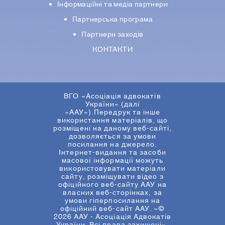
Iнформацiйнi та медіа партнери
Партнерська програма
Партнери заходів
КОНТАКТИ
ВГО «Асоціація адвокатів
України» (далі
«ААУ»).Передрук та інше
використання матеріалів, що
розміщені на даному веб-сайті,
дозволяється за умови
посилання на джерело.
Інтернет-видання та засоби
масової інформації можуть
використовувати матеріали
сайту, розміщувати відео з
офіційного веб-сайту ААУ на
власних веб-сторінках, за
умови гіперпосилання на
офіційний веб-сайт ААУ. «©
2026 ААУ - Асоціація Адвокатів