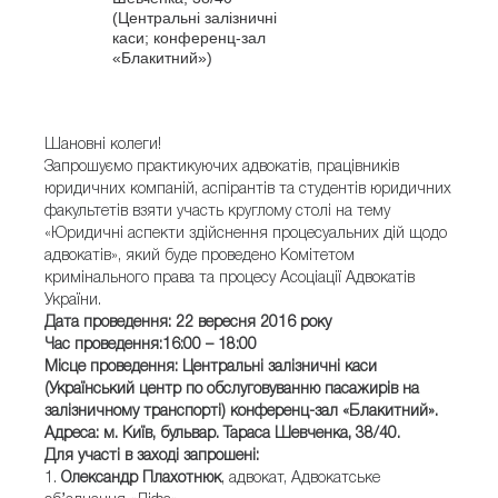
(Центральні залізничні
каси; конференц-зал
«Блакитний»)
Шановні колеги!
Запрошуємо практикуючих адвокатів, працівників
юридичних компаній, аспірантів та студентів юридичних
факультетів взяти участь круглому столі на тему
«Юридичні аспекти здійснення процесуальних дій щодо
адвокатів», який буде проведено Комітетом
кримінального права та процесу Асоціації Адвокатів
України.
Дата проведення: 22 вересня 2016 року
Час проведення:16:00 – 18:00
Місце проведення: Центральні залізничні каси
(Український центр по обслуговуванню пасажирів на
залізничному транспорті) конференц-зал «Блакитний».
Адреса: м. Київ, бульвар. Тараса Шевченка, 38/40.
Для участі в заході запрошені:
1.
Олександр Плахотнюк
, адвокат, Адвокатське