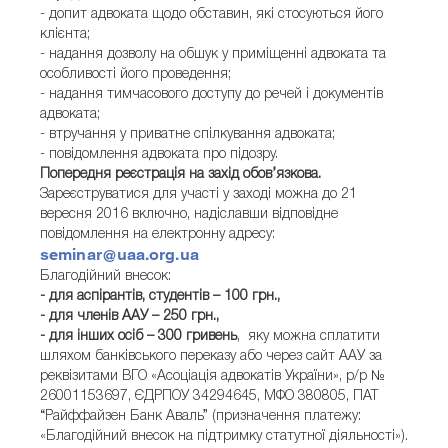
- допит адвоката щодо обставин, які стосуються його
клієнта;
- надання дозволу на обшук у приміщенні адвоката та
особливості його проведення;
- надання тимчасового доступу до речей і документів
адвоката;
- втручання у приватне спілкування адвоката;
- повідомлення адвоката про підозру.
Попередня реєстрація на захід обов’язкова.
Зареєструватися для участі у заході можна до 21
вересня 2016 включно, надіславши відповідне
повідомлення на електронну адресу:
seminar@uaa.org.ua
Благодійний внесок:
- для аспірантів, студентів – 100 грн.,
- для членів ААУ – 250 грн.,
- для інших осіб – 300 гривень
, яку можна сплатити
шляхом банківського переказу або через сайт ААУ за
реквізитами ВГО «Асоціація адвокатів України», р/р №
26001153697, ЄДРПОУ 34294645, МФО 380805, ПАТ
“Райффайзен Банк Аваль” (призначення платежу:
«Благодійний внесок на підтримку статутної діяльності»).