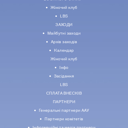
Жіночий клуб
LBS
ЗАХОДИ
Майбутні заходи
Архів заходів
Календар
Жіночий клуб
Інфо
Засідання
LBS
СПЛАТА ВНЕСКІВ
ПАРТНЕРИ
Генеральні партнери ААУ
Партнери комiтетiв
Iнформацiйнi та медіа партнери