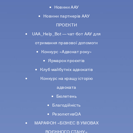
Новини ААУ
Новини партнерiв ААУ
ПРОЕКТИ
UAA_Help_Bot — чат-бот ААУ для
отримання правової допомоги
Конкурс «Адвокат року»
Ярмарок проєктів
Клуб майбутніх адвокатів
Конкурс на кращу історію
адвоката
Бюлетень
Благодійність
РезолютивQA
МАРАФОН «БІЗНЕС В УМОВАХ
ВОЄННОГО СТАНУ»