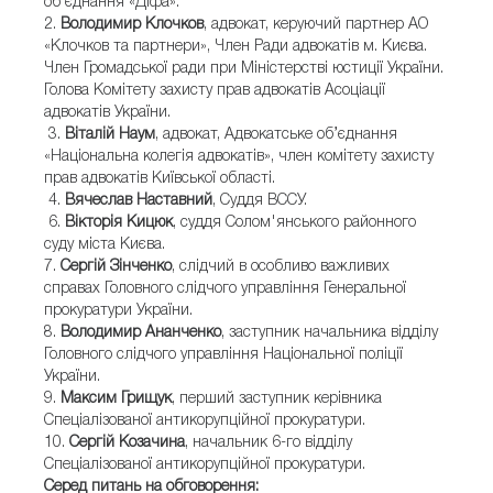
об’єднання «Діфа».
2.
Володимир Клочков
, адвокат, керуючий партнер АО
«Клочков та партнери», Член Ради адвокатів м. Києва.
Член Громадської ради при Міністерстві юстиції України.
Голова Комітету захисту прав адвокатів Асоціації
адвокатів України.
3.
Віталій Наум
, адвокат, Адвокатське об’єднання
«Національна колегія адвокатів», член комітету захисту
прав адвокатів Київської області.
4.
Вячеслав Наставний
, Суддя ВССУ.
6.
Вікторія Кицюк
, суддя Солом'янського районного
суду міста Києва.
7.
Сергій Зінченко
, слідчий в особливо важливих
справах Головного слідчого управління Генеральної
прокуратури України.
8.
Володимир Ананченко
, заступник начальника відділу
Головного слідчого управління Національної поліції
України.
9.
Максим Грищук
, перший заступник керівника
Спеціалізованої антикорупційної прокуратури.
10.
Сергій Козачина
, начальник 6-го відділу
Спеціалізованої антикорупційної прокуратури.
Серед питань на обговорення: