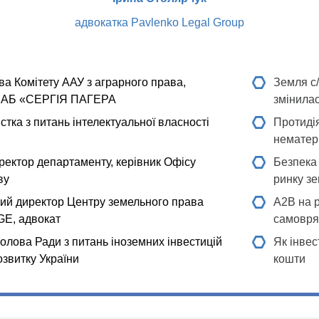
адвокатка Pavlenko Legal Group
ва Комітету ААУ з аграрного права,
Земля с/
т АБ «СЕРГІЯ ПАГЕРА
змінилас
тка з питань інтелектуальної власності
Протиді
нематері
ректор департаменту, керівник Офісу
Безпека 
ву
ринку зе
кий
директор Центру земельного права
A2B на р
, адвокат
самовря
олова Ради з питань іноземних інвестицій
Як інвес
озвитку України
кошти