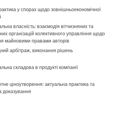
рактика у спорах щодо зовнішньоекономічної
і
альна власність: взаємодія вітчизняних та
них організацій колективного управління щодо
ня майновими правами авторів
ний арбітраж, виконання рішень
альна складова в продукті компанії
тне ціноутворення: актуальна практика та
а доказування