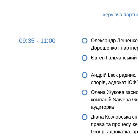
керуюча партне
09:35 - 11:00
Олександр Лещенко
Дорошенко і партнер
Євген Гальчанський
Андрій Ілюк
радник, 
спорів, адвокат ЮФ T
Олена Жукова
засно
компаній Saivena Gr
аудиторка
Діана Козловська
сп
права та процесу, к
Group, адвокатка, а