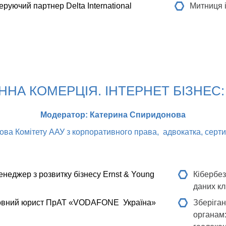
еруючий партнер Delta International
Митниця і
ННА КОМЕРЦІЯ. ІНТЕРНЕТ БІЗНЕС
Модератор: Катерина Спиридонова
ова Комітету ААУ з корпоративного права, адвокатка, серт
неджер з розвитку бізнесу Ernst & Young
Кібербез
даних кл
овний юрист ПрАТ «VODAFONE Україна»
Зберіган
органам: