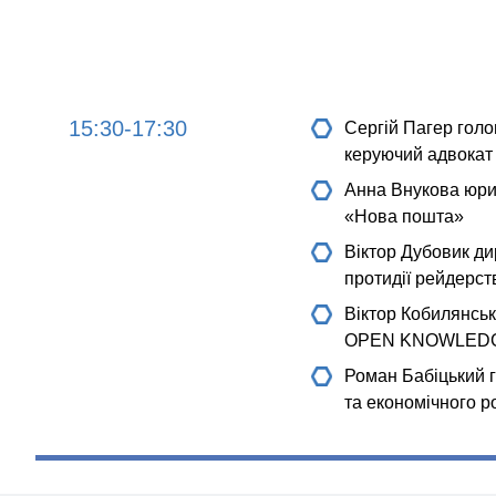
15:30-17:30
Сергій Пагер
голо
керуючий адвока
Анна Внукова
юрис
«Нова пошта»
Віктор Дубовик
ди
протидії рейдерст
Віктор Кобилянсь
OPEN KNOWLEDGE
Роман Бабіцький
г
та економічного р