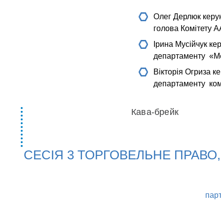
Олег Дерлюк
керу
голова Комітету А
Ірина Мусійчук
кер
департаменту «McD
Вікторія Огриза
ке
департаменту комп
Кава-брейк
СЕСІЯ 3 ТОРГОВЕЛЬНЕ ПРАВО
пар