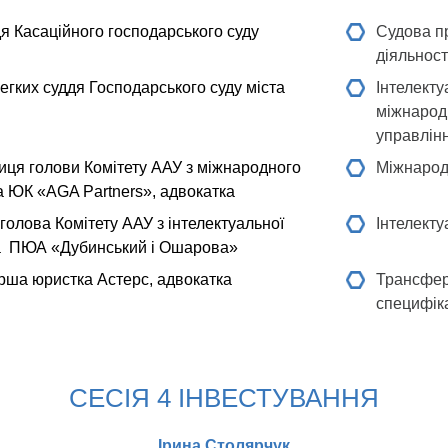
я Касаційного господарського суду
Судова п
діяльност
егких
суддя Господарського суду міста
Інтелекту
міжнарод
управлін
иця голови Комітету ААУ з міжнародного
Міжнарод
а ЮК «AGA Partners», адвокатка
голова Комітету ААУ з інтелектуальної
Інтелекту
ка ПЮА «Дубинський і Ошарова»
рша юристка Астерс, адвокатка
Трансфер
специфік
СЕСІЯ 4 ІНВЕСТУВАННЯ
Ірина Столярчук