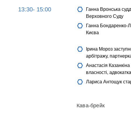
13:30- 15:00
Ганна Вронська
судд
Верховного Суду
Ганна Бондаренко-Л
Києва
Ірина Мороз
заступн
арбітражу, партнерк
Анастасія Казанкіна
власності, адвокат
Лариса Антощук
ста
Кава-брейк