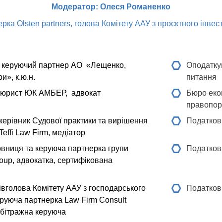
Модератор: Олеся Романенко
рка Olsten partners, голова Комітету ААУ з проєктного інве
керуючий партнер АО «Лещенко,
Оподатку
и», к.ю.н.
питання
юрист ЮК АМБЕР, адвокат
Бюро еко
правопо
керівник Судової практики та вирішення
Податкові
effi Law Firm, медіатор
вниця та керуюча партнерка групи
Податков
oup, адвокатка, сертифікована
івголова Комітету ААУ з господарського
Податкови
еруюча партнерка Law Firm Consult
рбітражна керуюча