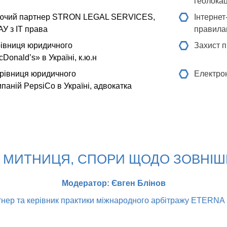
геолокац
ючий партнер STRON LEGAL SERVICES,
Інтернет
АУ з IT права
правила
івниця юридичного
Захист п
onald’s» в Україні, к.ю.н
рівниця юридичного
Електрон
аній PepsiCo в Україні, адвокатка
, МИТНИЦЯ, СПОРИ ЩОДО ЗОВНІШ
Модератор: Євген Блінов
тнер та керівник практики міжнародного арбітражу ETERNA