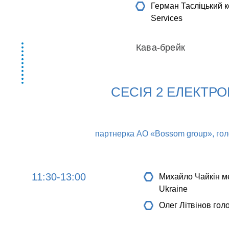
Герман Тасліцький
к
Services
Кава-брейк
СЕСІЯ 2 ЕЛЕКТРО
партнерка АО «Bossom group», гол
11:30-13:00
Михайло Чайкін
ме
Ukraine
Олег Літвінов
гол