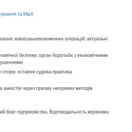
стування та M&A
вання зовнішньоекономічних операцій: актуальні
номічної безпеки: орган боротьби з економічними
рушеннями
 спори: остання судова практика
а амністія через призму непрямих методів
й борг підприємства. Відповідальність керівника