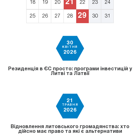
21
18
19
20
22
23
24
29
25
26
27
28
30
31
30
КВІТНЯ
2026
Резиденція в ЄС просто: програми інвестицій у
Литві та Латвії
21
ТРАВНЯ
2026
Відновлення литовського громадянства: хто
дійсно має право та які є альтернативи