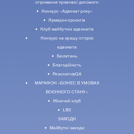
отримання правової допомоги
Конкурс «Адвокат року»
Ярмарок проєктів
Клуб майбутніх адвокатів
Конкурс на кращу історію
адвоката
Бюлетень
Благодійність
РезолютивQA
МАРАФОН «БІЗНЕС В УМОВАХ
ВОЄННОГО СТАНУ»
Жіночий клуб
LBS
ЗАХОДИ
Майбутні заходи