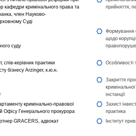
ор кафедри кримінального права та
прийняття, п
ранка, член Науково-
ерховному Суді
Формування с
щодо корупці
ного суду
правопоруше
, спів-керівник практики
Особливості 
у бізнесу Arzinger, к.ю.н.
Закриття про
кримінальної
т
інстанції
артаменту кримінально-правової
Захист інвес
цій Офісу Генерального прокурора
практика
ртнер GRACERS, адвокат
Інститут при