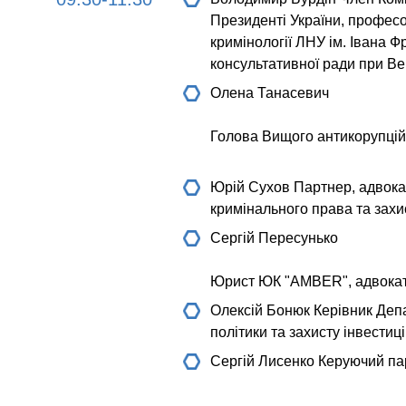
Президенті України, профес
кримінології ЛНУ ім. Івана Ф
консультативної ради при В
Олена Танасевич
Голова Вищого антикорупцій
Юрій Сухов
Партнер, адвокат
кримінального права та захист
Сергій Пересунько
Юрист ЮК "AMBER", адвока
Олексій Бонюк
Керівник Деп
політики та захисту інвести
Сергій Лисенко
Керуючий па