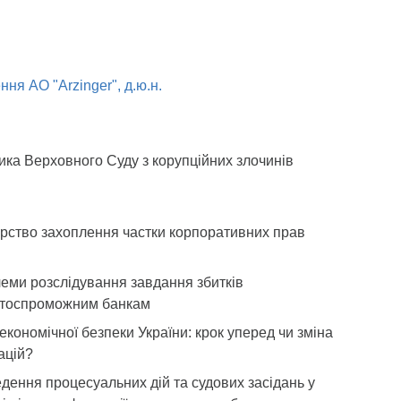
ня АО "Arzinger", д.ю.н.
ика Верховного Суду з корупційних злочинів
рство захоплення частки корпоративних прав
еми розслідування завдання збитків
тоспроможним банкам
економічної безпеки України: крок уперед чи зміна
ацій?
дення процесуальних дій та судових засідань у