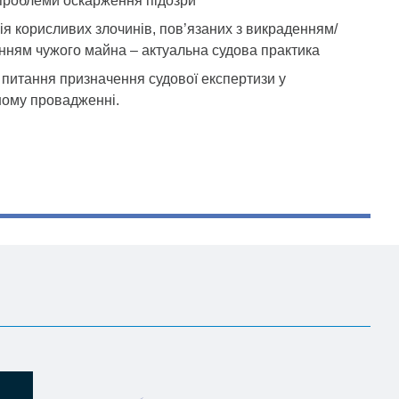
проблеми оскарження підозри
ія корисливих злочинів, пов’язаних з викраденням/
ням чужого майна – актуальна судова практика
питання призначення судової експертизи у
ному провадженні.