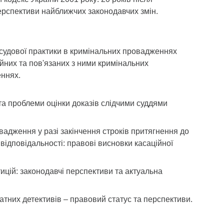
ерспективи найближчих законодавчих змін.
удової практики в кримінальних провадженнях
йних та пов'язаних з ними кримінальних
ннях.
та проблеми оцінки доказів слідчими суддями
вадження у разі закінчення строків притягнення до
 відповідальності: правові висновки касаційної
тицій: законодавчі перспективи та актуальна
ватних детективів – правовий статус та перспективи.