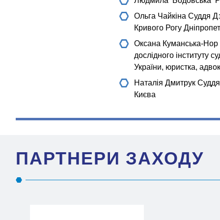
Людмила Бодовська
Р
Ольга Чайкіна
Суддя Дз
Кривого Рогу Дніпропетр
Оксана Куманська-Нор
дослідного інституту с
України, юристка, адво
Наталія Дмитрук
Суддя 
Києва
ПАРТНЕРИ ЗАХОДУ