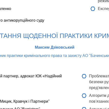
режим
иленко
Експе
о антикорупційного суду
ПИТАННЯ ЩОДЕННОЇ ПРАКТИКИ КР
Максим Дзіковський
ник практики кримінального права та захисту АО "Бачинськ
й партнер, адвокат ЮК «Надійний
Проблемати
безпеки ру
пред'явлен
Алгоритм д
Мицик, Кравчук і Партнери"
пов'язани