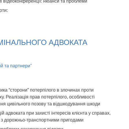
і відеоконференції: нюанси та проблеми
рти:
ИМІНАЛЬНОГО АДВОКАТА
ий та партнери"
ка “сторони” потерпілого в злочинах проти
ху. Реалізація прав потерпілого, особливості
ня цивільного позову та відшкодування шкоди
ій адвоката при захисті інтересів клієнта у справах,
х з дорожньо-транспортними пригодами