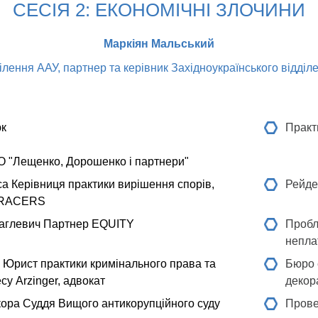
СЕСІЯ 2: ЕКОНОМІЧНІ ЗЛОЧИНИ
Маркіян Мальський
ілення ААУ, партнер та керівник Західноукраїнського відділен
юк
Практ
О "Лещенко, Дорошенко і партнери"
са
Керівниця практики вирішення спорів,
Рейде
GRACERS
аглевич
Партнер EQUITY
Пробл
непла
Юрист практики кримінального права та
Бюро 
су Arzinger, адвокат
декор
кора
Суддя Вищого антикорупційного суду
Прове