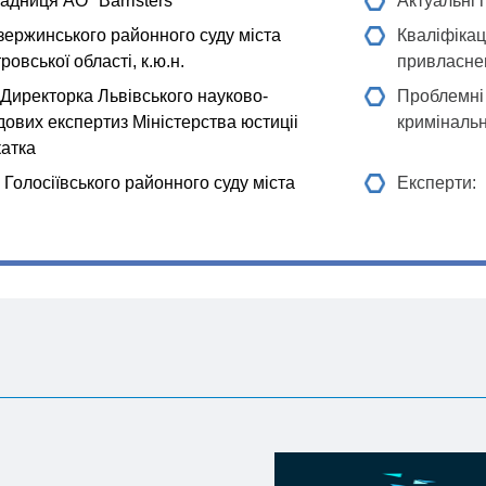
адниця АО "Barristers"
Актуальні 
ержинського районного суду міста
Кваліфікац
овської області, к.ю.н.
привласнен
Директорка Львівського науково-
Проблемні 
удових експертиз Міністерства юстиціі
криміналь
катка
Голосіївського районного суду міста
Експерти: