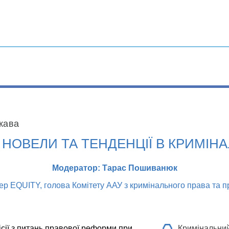
 кава
І НОВЕЛИ ТА ТЕНДЕНЦІЇ В КРИМІ
Модератор: Тарас Пошиванюк
р EQUITY, голова Комітету ААУ з кримінального права та п
сії з питань правової реформи при
Кримінальний 