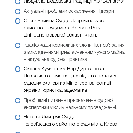
Людмила Бодовська
Радниця АО "Barristers"
Актуальні проблеми оскарження підозри
Ольга Чайкіна
Суддя Дзержинського
районного суду міста Кривого Рогу
Дніпропетровської області, к.ю.н.
Кваліфікація корисливих злочинів, пов’язаних
з викраденням/привласненням чужого майна
– актуальна судова практика
Оксана Куманська-Нор
Директорка
Львівського науково- дослідного інституту
судових експертиз Міністерства юстиціі
України, юристка, адвокатка
Проблемні питання призначення судової
експертизи у кримінальному провадженні.
Наталія Дмитрук
Суддя
Голосіївського районного суду міста Києва