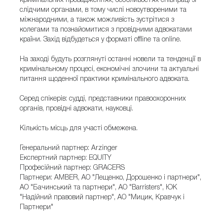
кримінальних провадженнях, особливостях співпраці зі
слідчими органами, в тому числі новоутвореними та
міжнародними, а також можливість зустрітися з
колегами та познайомитися з провідними адвокатами
країни. Захід відбудеться у форматі offline та оnline.
На заході будуть розглянуті останні новели та тенденції в
кримінальному процесі, економічні злочини та актуальні
питання щоденної практики кримінального адвоката.
Серед спікерів: судді, представники правоохоронних
органів, провідні адвокати, науковці.
Кількість місць для участі обмежена.
Генеральний партнер: Arzinger
Експертний партнер: EQUITY
Професійний партнер: GRACERS
Партнери: AMBER, АО "Лещенко, Дорошенко і партнери",
АО "Бачинський та партнери", АО "Barristers", ЮК
"Надійний правовий партнер", АО "Мицик, Кравчук і
Партнери"