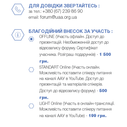
ДЛЯ ДОВІДКИ ЗВЕРТАЙТЕСЬ :
+380 (67) 239 86 90
за тел.:
forum@uaa.org.ua
email:
БЛАГОДІЙНИЙ ВНЕСОК ЗА УЧАСТЬ :
OFFLINE (Участь офлайн. Доступ до
презентацій. Необмеженній доступ до
відеозапису форуму. Сертифікат
учасника. Розіграш подарунків) -
1 500
грн.
STANDART Online (Участь онлайн.
Можливість поставити спікеру питання
на каналі ААУ в YouTube. Доступ до
презентацій та матеріалів спікерів.
Доступ до відеозапису форуму) -
500
грн.
LIGHT Online (Участь в онлайн-трансляції.
Можливість поставити спікеру питання
на каналі ААУ в YouTube) -
199 грн.