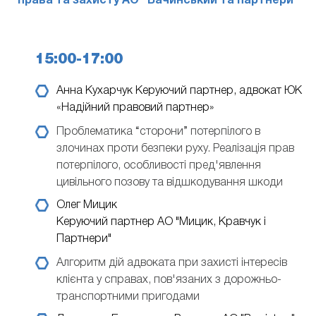
права та захисту АО "Бачинський та партнери"
15:00-17:00
Анна Кухарчук
Керуючий партнер, адвокат ЮК
«Надійний правовий партнер»
Проблематика “сторони” потерпілого в
злочинах проти безпеки руху. Реалізація прав
потерпілого, особливості пред'явлення
цивільного позову та відшкодування шкоди
Олег Мицик
Керуючий партнер АО "Мицик, Кравчук і
Партнери"
Алгоритм дій адвоката при захисті інтересів
клієнта у справах, пов'язаних з дорожньо-
транспортними пригодами