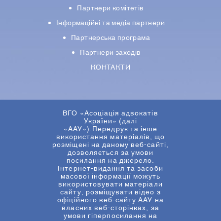
Партнери комiтетiв
Iнформацiйнi та медіа партнери
Партнерська програма
Партнери заходів
КОНТАКТИ
ВГО «Асоціація адвокатів
України» (далі
«ААУ»).Передрук та інше
використання матеріалів, що
розміщені на даному веб-сайті,
дозволяється за умови
посилання на джерело.
Інтернет-видання та засоби
масової інформації можуть
використовувати матеріали
сайту, розміщувати відео з
офіційного веб-сайту ААУ на
власних веб-сторінках, за
умови гіперпосилання на