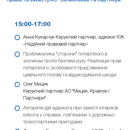
права та захисту АО "Бачинський та партнери"
15:00-17:00
Анна Кухарчук
Керуючий партнер, адвокат ЮК
«Надійний правовий партнер»
Проблематика “сторони” потерпілого в
злочинах проти безпеки руху. Реалізація прав
потерпілого, особливості пред'явлення
цивільного позову та відшкодування шкоди
Олег Мицик
Керуючий партнер АО "Мицик, Кравчук і
Партнери"
Алгоритм дій адвоката при захисті інтересів
клієнта у справах, пов'язаних з дорожньо-
транспортними пригодами