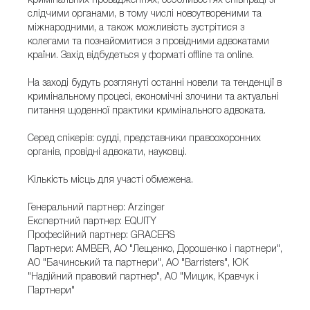
кримінальних провадженнях, особливостях співпраці зі
слідчими органами, в тому числі новоутвореними та
міжнародними, а також можливість зустрітися з
колегами та познайомитися з провідними адвокатами
країни. Захід відбудеться у форматі offline та оnline.
На заході будуть розглянуті останні новели та тенденції в
кримінальному процесі, економічні злочини та актуальні
питання щоденної практики кримінального адвоката.
Серед спікерів: судді, представники правоохоронних
органів, провідні адвокати, науковці.
Кількість місць для участі обмежена.
Генеральний партнер: Arzinger
Експертний партнер: EQUITY
Професійний партнер: GRACERS
Партнери: AMBER, АО "Лещенко, Дорошенко і партнери",
АО "Бачинський та партнери", АО "Barristers", ЮК
"Надійний правовий партнер", АО "Мицик, Кравчук і
Партнери"