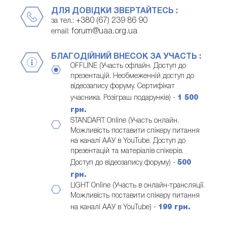
ДЛЯ ДОВІДКИ ЗВЕРТАЙТЕСЬ :
+380 (67) 239 86 90
за тел.:
forum@uaa.org.ua
email:
БЛАГОДІЙНИЙ ВНЕСОК ЗА УЧАСТЬ :
OFFLINE (Участь офлайн. Доступ до
презентацій. Необмеженній доступ до
відеозапису форуму. Сертифікат
учасника. Розіграш подарунків) -
1 500
грн.
STANDART Online (Участь онлайн.
Можливість поставити спікеру питання
на каналі ААУ в YouTube. Доступ до
презентацій та матеріалів спікерів.
Доступ до відеозапису форуму) -
500
грн.
LIGHT Online (Участь в онлайн-трансляції.
Можливість поставити спікеру питання
на каналі ААУ в YouTube) -
199 грн.