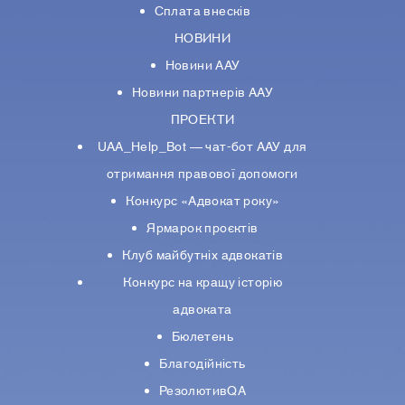
Сплата внесків
НОВИНИ
Новини ААУ
Новини партнерiв ААУ
ПРОЕКТИ
UAA_Help_Bot — чат-бот ААУ для
отримання правової допомоги
Конкурс «Адвокат року»
Ярмарок проєктів
Клуб майбутніх адвокатів
Конкурс на кращу історію
адвоката
Бюлетень
Благодійність
РезолютивQA