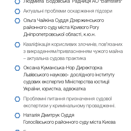
Людмила Бодовська
Радниця АО "Barristers"
Актуальні проблеми оскарження підозри
Ольга Чайкіна
Суддя Дзержинського
районного суду міста Кривого Рогу
Дніпропетровської області, к.ю.н.
Кваліфікація корисливих злочинів, пов’язаних
з викраденням/привласненням чужого майна
– актуальна судова практика
Оксана Куманська-Нор
Директорка
Львівського науково- дослідного інституту
судових експертиз Міністерства юстиціі
України, юристка, адвокатка
Проблемні питання призначення судової
експертизи у кримінальному провадженні.
Наталія Дмитрук
Суддя
Голосіївського районного суду міста Києва