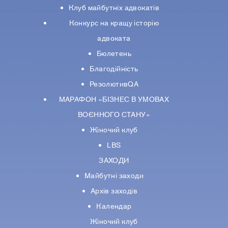
Клуб майбутніх адвокатів
Конкурс на кращу історію
адвоката
Бюлетень
Благодійність
РезолютивQA
МАРАФОН «БІЗНЕС В УМОВАХ
ВОЄННОГО СТАНУ»
Жіночий клуб
LBS
ЗАХОДИ
Майбутні заходи
Архів заходів
Календар
Жіночий клуб