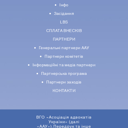
Інфо
Засідання
LBS
СПЛАТА ВНЕСКІВ
ПАРТНЕРИ
Генеральні партнери ААУ
Партнери комiтетiв
Iнформацiйнi та медіа партнери
Партнерська програма
Партнери заходів
КОНТАКТИ
ВГО «Асоціація адвокатів
України» (далі
«ААУ»).Передрук та інше