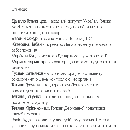
Спікери:
Данило Гетманцев,
Народний депутат України, Голова
Комітету з питань фінансів, податкової та митної
політики, д.ю.н., професор
Євгеній Сокур
- в.о. заступника Голови ДПС
Катерина Чабан
- директор Департаменту правового
забезпечення
Мар'яна Куц
- директор Департаменту методології
Марина Баряхтар
- директор Департаменту управління
ризиками
Руслан Фатьянов
- в. о. директора Департаменту
оскарження рішень контролюючих органів
Тетяна Гречана
- в.о. директора Департаменту
оподаткування юридичних осіб
Тетяна Доценко
- в.о. директора Департаменту
податкового аудиту
Тетяна Кірієнко
- в.о. Голови Державної податкової
служби України.
Захід буде проходити у дискусійному форматі, у всіх
учасників буде можливість поставити свої запитання та