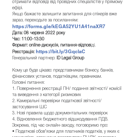
отримати відповіді від провідних спеціалістів у прямому
ефірі.
Якщо бажаєте залишити запитання для спікерів вже
зараз, переходьте за посиланням:
https://forms.gle/kEGA52YU1A41naXR7
Дата: 08 червня 2022 року
Час: 11:00-13:30
Формат: online-дискусія, питання-відпов
іді.
https://bit.ly/3GqclaC
Реєстрація:
Генеральний партнер:
ID Legal Group
Кому це буде цікаво: представникам бізнесу, банків,
фінансових установ, податківцям, правникам.
Головні питання:
1. Повернення реєстрації ПН/ подання звітності/ комісії
та виведення з категорії ризикових
2. Камеральні перевірки податкової звітності/
застосування ШС
3. Нові правила щодо документальних перевірок
4. Відновлення бюджетного відшкодування ПДВ.
Зокрема, під час онлайн-заходу, поговоримо про:
• Податкові обов’язки для платників податків, у яких є