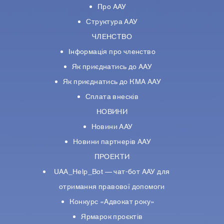
Про ААУ
Структура ААУ
ЧЛЕНСТВО
Інформація про членство
Як приєднатись до ААУ
Як приєднатись до КМА ААУ
Сплата внесків
НОВИНИ
Новини ААУ
Новини партнерiв ААУ
ПРОЕКТИ
UAA_Help_Bot — чат-бот ААУ для
отримання правової допомоги
Конкурс «Адвокат року»
Ярмарок проєктів