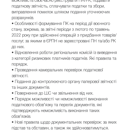
можливість своєчасно реєструвати ПН/РК, подавати
податкову звітність, сплачувати податки та збори,
виправлення помилок шляхом подання уточнюючих
розрахунків.
• Особливості формування ПК на період дії воєнного
стану, зокрема, за звітні періоди з лютого по травень
2022 року при здійсненні операцій з придбання товарів/
послуг, за якими в ЄРПН не зареєстровані ПН та/або РК
до них.
• Відновлення роботи регіональних комісій із виведення
з категорії ризикових платників податків. Які правила та
порядок.
• Проведення камеральних перевірок податкової
звітності.
• Подання до контролюючого органу паперової звітності
та інших документів.
• Повернення до ШС чи звільнення від них.
• Порядок можливості чи неможливості виконання
податкового обов’язку та перелік документів, які
підтверджують неможливість виконання таких
обов’язків.
• Нові правила щодо документальних перевірок: за яких
підстав та обставин, а також як здійснюватимуться.