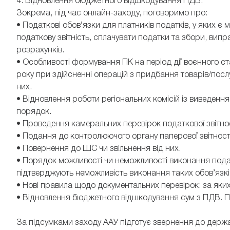
4. Відновлення бюджетного відшкодування ПДВ.
Зокрема, під час онлайн-заходу, поговоримо про:
• Податкові обов’язки для платників податків, у яких 
податкову звітність, сплачувати податки та збори, в
розрахунків.
• Особливості формування ПК на період дії воєнного ста
року при здійсненні операцій з придбання товарів/посл
них.
• Відновлення роботи регіональних комісій із виведення 
порядок.
• Проведення камеральних перевірок податкової звітнос
• Подання до контролюючого органу паперової звітності
• Повернення до ШС чи звільнення від них.
• Порядок можливості чи неможливості виконання податк
підтверджують неможливість виконання таких обов’язкі
• Нові правила щодо документальних перевірок: за яких
• Відновлення бюджетного відшкодування сум з ПДВ. П
За підсумками заходу ААУ підготує звернення до держа