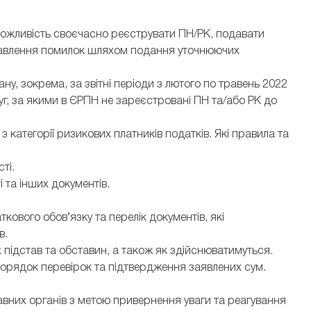
є можливість своєчасно реєструвати ПН/РК, подавати
иправлення помилок шляхом подання уточнюючих
ну, зокрема, за звітні періоди з лютого по травень 2022
уг, за якими в ЄРПН не зареєстровані ПН та/або РК до
з категорії ризикових платників податків. Які правила та
ті.
 та інших документів.
ового обов’язку та перелік документів, які
в.
 підстав та обставин, а також як здійснюватимуться.
орядок перевірок та підтвердження заявлених сум.
вних органів з метою привернення уваги та реагування