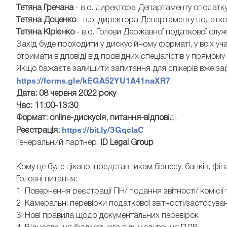
Тетяна Гречана
- в.о. директора Департаменту оподатк
Тетяна Доценко
- в.о. директора Департаменту податко
Тетяна Кірієнко
- в.о. Голови Державної податкової служ
Захід буде проходити у дискусійному форматі, у всіх уч
отримати відповіді від провідних спеціалістів у прямому 
Якщо бажаєте залишити запитання для спікерів вже за
https://forms.gle/kEGA52YU1A41naXR7
Дата: 08 червня 2022 року
Час: 11:00-13:30
Формат: online-дискусія, питання-відпов
іді.
https://bit.ly/3GqclaC
Реєстрація:
Генеральний партнер:
ID Legal Group
Кому це буде цікаво: представникам бізнесу, банків, фі
Головні питання:
1. Повернення реєстрації ПН/ подання звітності/ комісії
2. Камеральні перевірки податкової звітності/застосув
3. Нові правила щодо документальних перевірок