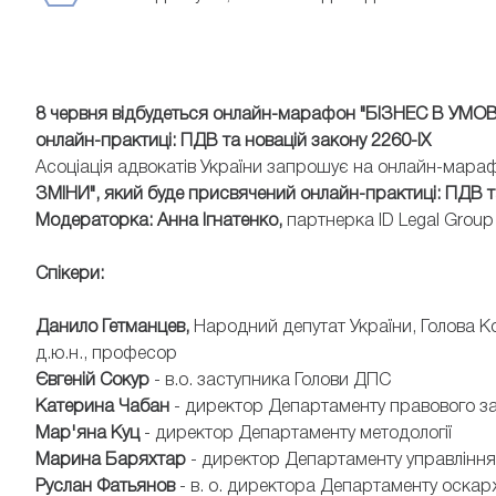
8 червня відбудеться онлайн-марафон "БІЗНЕС В УМ
онлайн-практиці: ПДВ та новацій закону 2260-IX
Асоціація адвокатів України запрошує на онлайн-мар
ЗМІНИ", який буде присвячений онлайн-практиці: ПДВ та
Модераторка: Анна Ігнатенко,
партнерка ID Legal Group
Спікери:
Данило Гетманцев,
Народний депутат України, Голова Ком
д.ю.н., професор
Євгеній Сокур
- в.о. заступника Голови ДПС
Катерина Чабан
- директор Департаменту правового з
Мар'яна Куц
- директор Департаменту методології
Марина Баряхтар
- директор Департаменту управлінн
Руслан Фатьянов
- в. о. директора Департаменту оска