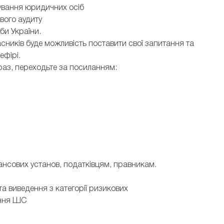
ування юридичних осіб
вого аудиту
би України.
асників буде можливість поставити свої запитання та
ефірі.
раз, переходьте за посиланням:
нансових установ, податківцям, правникам.
 та виведення з категорії ризикових
ання ШС