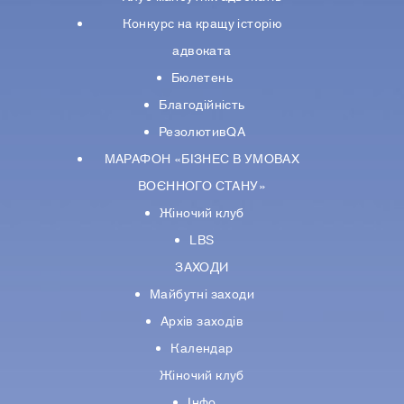
Конкурс на кращу історію
адвоката
Бюлетень
Благодійність
РезолютивQA
МАРАФОН «БІЗНЕС В УМОВАХ
ВОЄННОГО СТАНУ»
Жіночий клуб
LBS
ЗАХОДИ
Майбутні заходи
Архів заходів
Календар
Жіночий клуб
Інфо