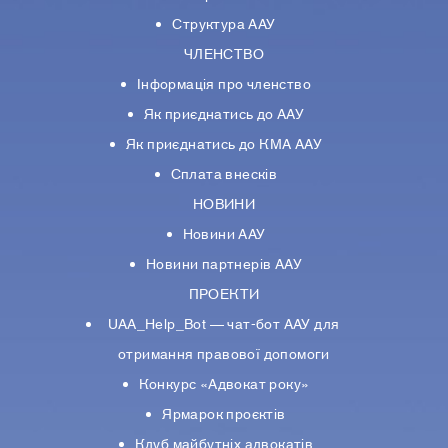
Структура ААУ
ЧЛЕНСТВО
Інформація про членство
Як приєднатись до ААУ
Як приєднатись до КМА ААУ
Сплата внесків
НОВИНИ
Новини ААУ
Новини партнерiв ААУ
ПРОЕКТИ
UAA_Help_Bot — чат-бот ААУ для
отримання правової допомоги
Конкурс «Адвокат року»
Ярмарок проєктів
Клуб майбутніх адвокатів