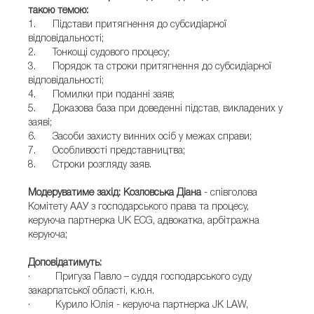
такою темою:
1. Підстави притягнення до субсидіарної
відповідальності;
2. Тонкощі судового процесу;
3. Порядок та строки притягнення до субсидіарної
відповідальності;
4. Помилки при поданні заяв;
5. Доказова база при доведенні підстав, викладених у
заяві;
6. Засоби захисту винних осіб у межах справи;
7. Особливості представництва;
8. Строки розгляду заяв.
Модеруватиме захід: Козловська Діана
- співголова
Комітету ААУ з господарського права та процесу,
керуюча партнерка UK ECG, адвокатка, арбітражна
керуюча;
Доповідатимуть:
· Пригуза Павло – суддя господарського суду
закарпатської області, к.ю.н.
· Курило Юлія - керуюча партнерка JK LAW,