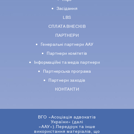
Засідання
LBS
СПЛАТА ВНЕСКІВ
ПАРТНЕРИ
Генеральні партнери ААУ
Партнери комiтетiв
Iнформацiйнi та медіа партнери
Партнерська програма
Партнери заходів
КОНТАКТИ
ВГО «Асоціація адвокатів
України» (далі
«ААУ»).Передрук та інше
використання матеріалів, що