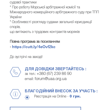
судової практики
* Про роботу Морської арбітражної комісії та
Міжнародного комерційного арбітражного суду при ТПП
України
* Особливості розгляду судами загальної юрисдикції
спорів,
що витікають з трудових контрактів моряків
Повна програма за посиланням
https://cutt.ly/4eOvf2kc
-
До зустрічі на заході!
ДЛЯ ДОВІДКИ ЗВЕРТАЙТЕСЬ :
+380 (67) 239 86 90
за тел.:
forum@uaa.org.ua
email:
БЛАГОДІЙНИЙ ВНЕСОК ЗА УЧАСТЬ :
Реєстрація на Online -
0 грн.