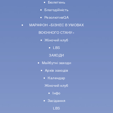
Бюлетень
Благодійність
РезолютивQA
МАРАФОН «БІЗНЕС В УМОВАХ
ВОЄННОГО СТАНУ»
Жіночий клуб
LBS
ЗАХОДИ
Майбутні заходи
Архів заходів
Календар
Жіночий клуб
Інфо
Засідання
LBS