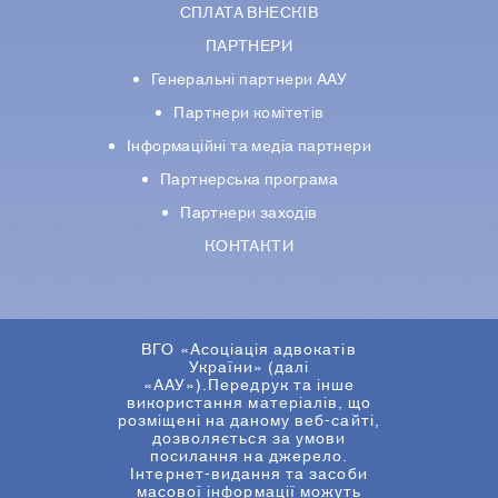
СПЛАТА ВНЕСКІВ
ПАРТНЕРИ
Генеральні партнери ААУ
Партнери комiтетiв
Iнформацiйнi та медіа партнери
Партнерська програма
Партнери заходів
КОНТАКТИ
ВГО «Асоціація адвокатів
України» (далі
«ААУ»).Передрук та інше
використання матеріалів, що
розміщені на даному веб-сайті,
дозволяється за умови
посилання на джерело.
Інтернет-видання та засоби
масової інформації можуть