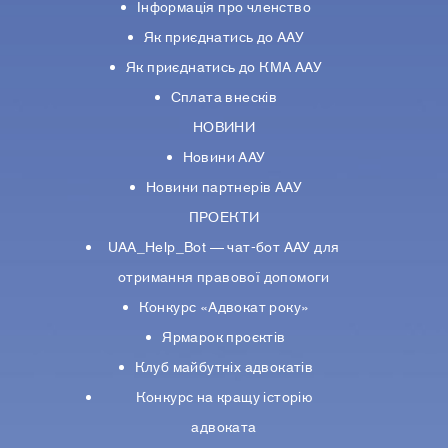
Інформація про членство
Як приєднатись до ААУ
Як приєднатись до КМА ААУ
Сплата внесків
НОВИНИ
Новини ААУ
Новини партнерiв ААУ
ПРОЕКТИ
UAA_Help_Bot — чат-бот ААУ для
отримання правової допомоги
Конкурс «Адвокат року»
Ярмарок проєктів
Клуб майбутніх адвокатів
Конкурс на кращу історію
адвоката