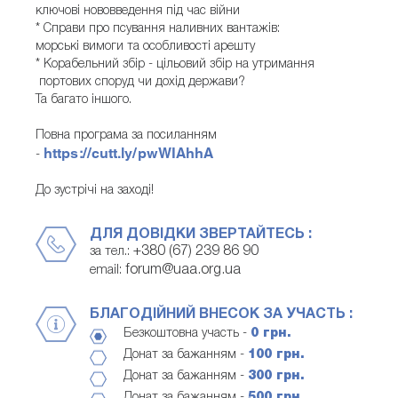
ключові нововведення під час війни
* Справи про псування наливних вантажів:
морські вимоги та особливості арешту
* Корабельний збір - цільовий збір на утримання
портових споруд чи дохід держави?
Та багато іншого.
Повна програма за посиланням
https://cutt.ly/pwWIAhhA
-
До зустрічі на заході!
ДЛЯ ДОВІДКИ ЗВЕРТАЙТЕСЬ :
+380 (67) 239 86 90
за тел.:
forum@uaa.org.ua
email:
БЛАГОДІЙНИЙ ВНЕСОК ЗА УЧАСТЬ :
Безкоштовна участь -
0 грн.
Донат за бажанням -
100 грн.
Донат за бажанням -
300 грн.
Донат за бажанням -
500 грн.