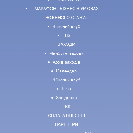
РезолютивQA
МАРАФОН «БІЗНЕС В УМОВАХ
ВОЄННОГО СТАНУ»
Жіночий клуб
LBS
ЗАХОДИ
Майбутні заходи
Архів заходів
Календар
Жіночий клуб
Інфо
Засідання
LBS
СПЛАТА ВНЕСКІВ
ПАРТНЕРИ