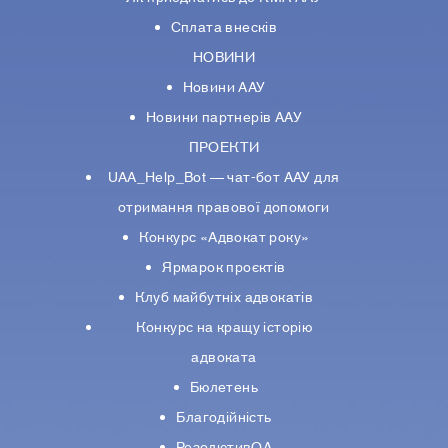
Сплата внесків
НОВИНИ
Новини ААУ
Новини партнерiв ААУ
ПРОЕКТИ
UAA_Help_Bot — чат-бот ААУ для
отримання правової допомоги
Конкурс «Адвокат року»
Ярмарок проєктів
Клуб майбутніх адвокатів
Конкурс на кращу історію
адвоката
Бюлетень
Благодійність