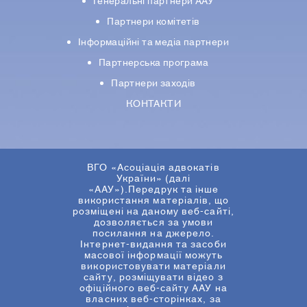
Генеральні партнери ААУ
Партнери комiтетiв
Iнформацiйнi та медіа партнери
Партнерська програма
Партнери заходів
КОНТАКТИ
ВГО «Асоціація адвокатів
України» (далі
«ААУ»).Передрук та інше
використання матеріалів, що
розміщені на даному веб-сайті,
дозволяється за умови
посилання на джерело.
Інтернет-видання та засоби
масової інформації можуть
використовувати матеріали
сайту, розміщувати відео з
офіційного веб-сайту ААУ на
власних веб-сторінках, за