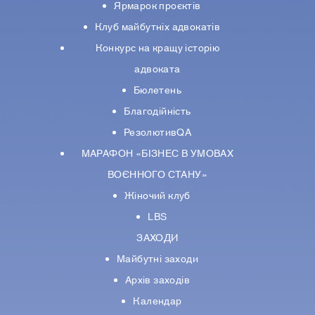
Ярмарок проєктів
Клуб майбутніх адвокатів
Конкурс на кращу історію
адвоката
Бюлетень
Благодійність
РезолютивQA
МАРАФОН «БІЗНЕС В УМОВАХ
ВОЄННОГО СТАНУ»
Жіночий клуб
LBS
ЗАХОДИ
Майбутні заходи
Архів заходів
Календар