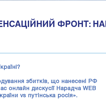
НСАЦІЙНИЙ ФРОНТ: НА
Україні?
дування збитків, що нанесені РФ
час онлайн дискусії Нарадча WEB
раїни vs путінська росія».