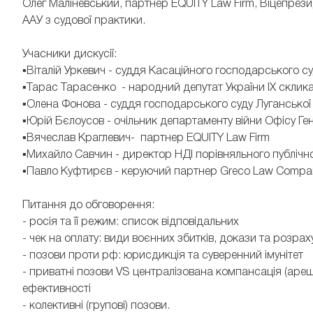
Олег Маліневський, партнер EQUITY Law Firm, Віцепрезид
ААУ з судової практики.
Учасники дискусії:
▪️Віталій Уркевич - суддя Касаційного господарського с
▪️Тарас Тарасенко - народний депутат України IX склик
▪️Олена Фонова - суддя господарського суду Луганської
▪️Юрій Бєлоусов - очільник департаменту війни Офісу Г
▪️Вячеслав Краглевич- партнер EQUITY Law Firm
▪️Михайло Савчин - директор НДІ порівняльного публіч
▪️Павло Куфтирєв - керуючий партнер Greco Law Compan
Питання до обговорення:
- росія та її режим: список відповідальних
- чек на оплату: види воєнних збитків, докази та розр
- позови проти рф: юрисдикція та суверенний імунітет
- приватні позови VS централізована компансація (ареш
ефективності
- колективні (групові) позови.