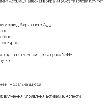
ент Асоціація адвокатів України (ААУ) та Голова Комітет
уду у складі Верховного Суду
ання
 області
енпрокурора
ного права та міжнародного права УжНУ
y, к.ю.н.
ахунки. Моральна шкода
т, вилучення, управління активами). Аспекти