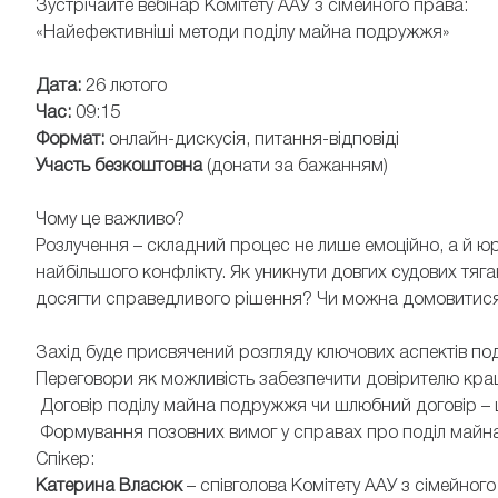
Зустрічайте вебінар Комітету ААУ з сімейного права:
«Найефективніші методи поділу майна подружжя»
Дата:
26 лютого
Час:
09:15
Формат:
онлайн-дискусія, питання-відповіді
Участь безкоштовна
(донати за бажанням)
Чому це важливо?
Розлучення – складний процес не лише емоційно, а й 
найбільшого конфлікту. Як уникнути довгих судових тя
досягти справедливого рішення? Чи можна домовитися
Захід буде присвячений розгляду ключових аспектів по
Переговори як можливість забезпечити довірителю кра
Договір поділу майна подружжя чи шлюбний договір – 
Формування позовних вимог у справах про поділ майн
Спікер:
Катерина Власюк
– співголова Комітету ААУ з сімейно