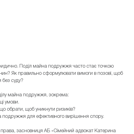
юридично. Поділ майна подружжя часто стає точкою
ганин? Як правильно сформулювати вимоги в позові, щоб
 без суду?
ділу майна подружжя, зокрема:
щі умови.
що обрати, щоб уникнути ризиків?
а подружжя для ефективного вирішення спору.
го права, засновниця АБ «Сімейний адвокат Катерина