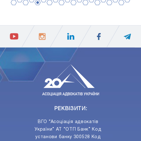
2
4
6
8
10
12
14
16
18
20
1
3
5
7
9
11
13
15
17
19
ПIДПИСАТИСЯ
Ваш e-mail
РЕКВІЗИТИ:
ВГО “Асоціація адвокатів
України” АТ “ОТП Банк” Код
установи банку 300528 Код