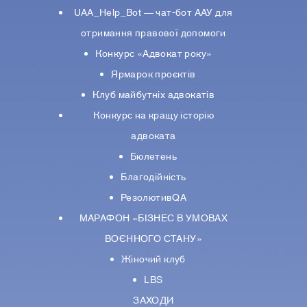
UAA_Help_Bot — чат-бот ААУ для
отримання правової допомоги
Конкурс «Адвокат року»
Ярмарок проєктів
Клуб майбутніх адвокатів
Конкурс на кращу історію
адвоката
Бюлетень
Благодійність
РезолютивQA
МАРАФОН «БІЗНЕС В УМОВАХ
ВОЄННОГО СТАНУ»
Жіночий клуб
LBS
ЗАХОДИ