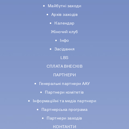
Майбутні заходи
Архів заходів
Календар
Жіночий клуб
Інфо
Засідання
LBS
СПЛАТА ВНЕСКІВ
ПАРТНЕРИ
Генеральні партнери ААУ
Партнери комiтетiв
Iнформацiйнi та медіа партнери
Партнерська програма
Партнери заходів
КОНТАКТИ