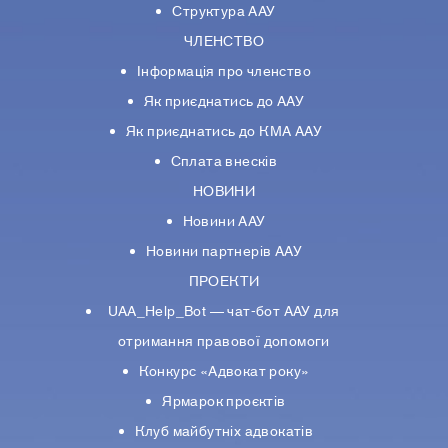
Структура ААУ
ЧЛЕНСТВО
Інформація про членство
Як приєднатись до ААУ
Як приєднатись до КМА ААУ
Сплата внесків
НОВИНИ
Новини ААУ
Новини партнерiв ААУ
ПРОЕКТИ
UAA_Help_Bot — чат-бот ААУ для
отримання правової допомоги
Конкурс «Адвокат року»
Ярмарок проєктів
Клуб майбутніх адвокатів