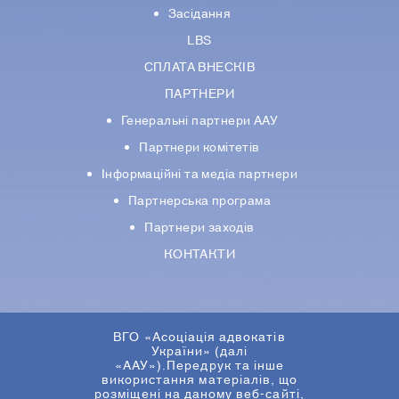
Засідання
LBS
СПЛАТА ВНЕСКІВ
ПАРТНЕРИ
Генеральні партнери ААУ
Партнери комiтетiв
Iнформацiйнi та медіа партнери
Партнерська програма
Партнери заходів
КОНТАКТИ
ВГО «Асоціація адвокатів
України» (далі
«ААУ»).Передрук та інше
використання матеріалів, що
розміщені на даному веб-сайті,