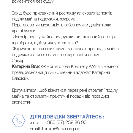
домовитися без суду?
Захід буде присвячений розгляду ключових аспектів
поділу майна подружжя, зокрема:
Переговори як можливість забезпечити довірителю
кращі умови.
Договір поділу майна подружжя чи шлюбний договір –
що обрати, щоб уникнути ризиків?
Формування позовних вимог у справах про поділ майна
подружжя для ефективного вирішення спору.
Спікер:
Катерина Власюк
– співголова Комітету ААУ з сімейного
права, засновниця АБ «Сімейний адвокат Катерина
Власюк».
Долучайтеся, щоб дізнатися перевірені стратегії поділу
майна та отримати практичні поради від провідної
експертки!
ДЛЯ ДОВІДКИ ЗВЕРТАЙТЕСЬ :
+380 (67) 239 86 90
за тел.:
forum@uaa.org.ua
email: