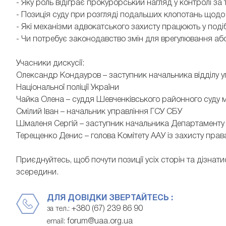
- Яку роль відіграє прокурорський нагляд у контролі з
- Позиція суду при розгляді подальших клопотань щодо
- Які механізми адвокатського захисту працюють у по
- Чи потребує законодавство змін для врегулювання аб
Учасники дискусії:
Олександр Кондауров – заступник начальника відділу у
Національної поліції України
Чайка Олена – суддя Шевченківського районного суду м
Смілий Іван – начальник управління ГСУ СБУ
Шмаленя Сергій – заступник начальника Департаменту
Терещенко Денис – голова Комітету ААУ із захисту пра
Приєднуйтесь, щоб почути позиції усіх сторін та дізнати
зсередини.
ДЛЯ ДОВІДКИ ЗВЕРТАЙТЕСЬ :
+380 (67) 239 86 90
за тел.:
forum@uaa.org.ua
email: