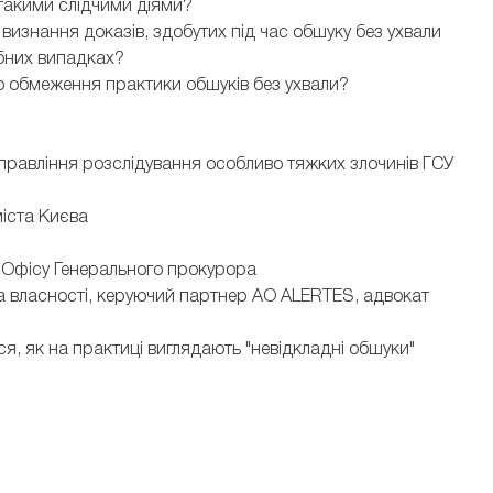
а такими слідчими діями?
 визнання доказів, здобутих під час обшуку без ухвали
дібних випадках?
о обмеження практики обшуків без ухвали?
правління розслідування особливо тяжких злочинів ГСУ
іста Києва
 Офісу Генерального прокурора
ва власності, керуючий партнер АО ALERTES, адвокат
ся, як на практиці виглядають "невідкладні обшуки"