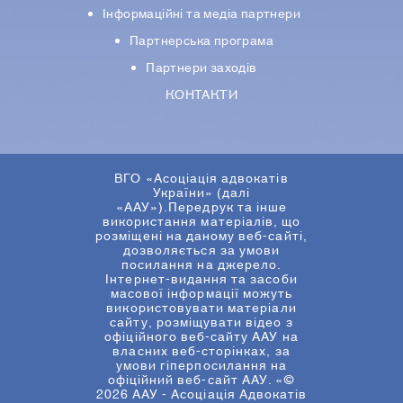
Iнформацiйнi та медіа партнери
Партнерська програма
Партнери заходів
КОНТАКТИ
ВГО «Асоціація адвокатів
України» (далі
«ААУ»).Передрук та інше
використання матеріалів, що
розміщені на даному веб-сайті,
дозволяється за умови
посилання на джерело.
Інтернет-видання та засоби
масової інформації можуть
використовувати матеріали
сайту, розміщувати відео з
офіційного веб-сайту ААУ на
власних веб-сторінках, за
умови гіперпосилання на
офіційний веб-сайт ААУ. «©
2026 ААУ - Асоціація Адвокатів