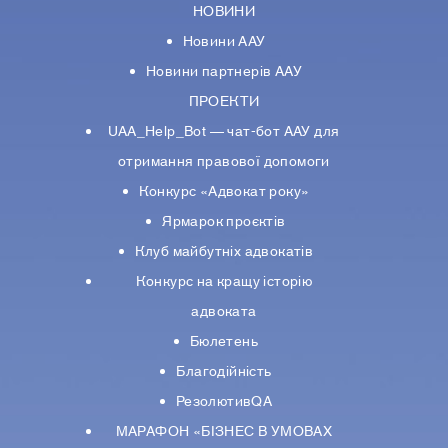
НОВИНИ
Новини ААУ
Новини партнерiв ААУ
ПРОЕКТИ
UAA_Help_Bot — чат-бот ААУ для
отримання правової допомоги
Конкурс «Адвокат року»
Ярмарок проєктів
Клуб майбутніх адвокатів
Конкурс на кращу історію
адвоката
Бюлетень
Благодійність
РезолютивQA
МАРАФОН «БІЗНЕС В УМОВАХ