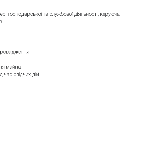
ері господарської та службової діяльності, керуюча
а.
 провадження
ння майна
д час слідчих дій