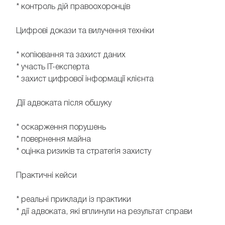
* контроль дій правоохоронців
Цифрові докази та вилучення техніки
* копіювання та захист даних
* участь IT-експерта
* захист цифрової інформації клієнта
Дії адвоката після обшуку
* оскарження порушень
* повернення майна
* оцінка ризиків та стратегія захисту
Практичні кейси
* реальні приклади із практики
* дії адвоката, які вплинули на результат справи