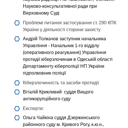
Науково-консультативної ради при
Верховному Суді
Проблемі питання застосування ст. 290 КПК
України у діяльності сторони захисту
Андрій Толкачов
заступник начальника
Управління - Начальник 1-го відділу
(оперативного реагування) Управління
протидії кіберзлочинам в Одеській області
Департаменту кіберполіції НП України
підполковник поліції
Кіберзлочинність та засоби протидії
Віталій Крикливий
суддя Вищого
антикорупційного суду
Експерти:
Ольга Чайкіна
суддя Дзержинського
районного суду м. Кривого Рогу, к.ю.н.,