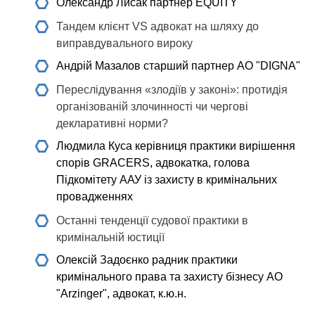
Олександр Лисак
партнер EQUITY
Тандем клієнт VS адвокат на шляху до
виправдувального вироку
Андрій Мазалов
старший партнер АО "DIGNA"
Переслідування «злодіїв у законі»: протидія
організованій злочинності чи чергові
декларативні норми?
Людмила Куса
керівниця практики вирішення
спорів GRACERS, адвокатка, голова
Підкомітету ААУ із захисту в кримінальних
провадженнях
Останні тенденції судової практики в
кримінальній юстиції
Олексій Задоєнко
радник практики
кримінального права та захисту бізнесу АО
"Arzinger", адвокат, к.ю.н.