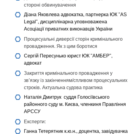
стороні обвинувачення
Діана Яковлева
адвокатка, партнерка ЮК "AS
Legal", дисциплінарна уповноважена
Асоціації приватних виконавців України
Процесуальні диверсії сторін кримінального
провадження. Як з цим боротися
Сергій Пересунько
юрист ЮК "АМБЕР",
адвокат
Закриття кримінального провадження у
зв’язку із закінченням/спливом процесуальних
строків. Актуальна судова практика
Наталія Дмитрук
суддя Голосіївського
районного суду м. Києва, членкиня Правління
АРССУ
Експерти:
Ганна Тетерятник
к.ю.н., доцентка, завідувачка