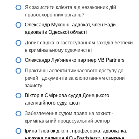
Як захистити клієнта від незаконних дій
правоохоронних органів?
Олександр Муконін
адвокат, член Ради
адвокатів Одеської області
Допит свідка із застосуванням заходів безпеки
в кримінальному судочинстві
Олександр Лук'яненко
партнер VB Partners
Практичні аспекти тимчасового доступу до
речей і документів за клопотанням сторони
захисту
Вікторія Смірнова
суддя Донецького
апеляційного суду, к.ю.н
Забезпечення судом права на захист -
кримінальний процесуальний вектор
Ірина Гловюк
д.ю.н., професорка, адвокатка,
наукова радниця АО «Barristers», членкиня