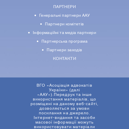
ПАРТНЕРИ
Генеральні партнери ААУ
Партнери комiтетiв
Iнформацiйнi та медіа партнери
Партнерська програма
Партнери заходів
КОНТАКТИ
ВГО «Асоціація адвокатів
України» (далі
«ААУ»).Передрук та інше
використання матеріалів, що
розміщені на даному веб-сайті,
дозволяється за умови
посилання на джерело.
Інтернет-видання та засоби
масової інформації можуть
використовувати матеріали