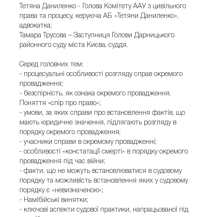
Тетяна Даниленко - Голова Комітету ААУ з цивільного
права та процесу, керуюча АБ «Тетяни Даниленко»,
адвокатка;
Тамара Трусова – Заступниця Голови Дарницького
районного суду міста Києва, суддя.
Серед головних тем:
- процесуальні особливості розгляду справ окремого
провадження;
- безспірність, як ознака окремого провадження.
Поняття «спір про право»;
- умови, за яких справи про встановлення фактів, що
мають юридичне значення, підлягають розгляду в
порядку окремого провадження;
- учасники справи в окремому провадженні;
- особливості «констатації смерті» в порядку окремого
провадження під час війни;
- факти, що не можуть встановлюватися в судовому
порядку та можливість встановлення яких у судовому
порядку є «невизначеною»;
- Намібійські винятки;
- ключові аспекти судової практики, напрацьованої під