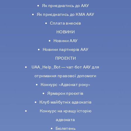
Як приєднатись до ААУ
Як приєднатись до КМА ААУ
Сплата внесків
НОВИНИ
Новини ААУ
Новини партнерiв ААУ
ПРОЕКТИ
UAA_Help_Bot — чат-бот ААУ для
отримання правової допомоги
Конкурс «Адвокат року»
Ярмарок проєктів
Клуб майбутніх адвокатів
Конкурс на кращу історію
адвоката
Бюлетень