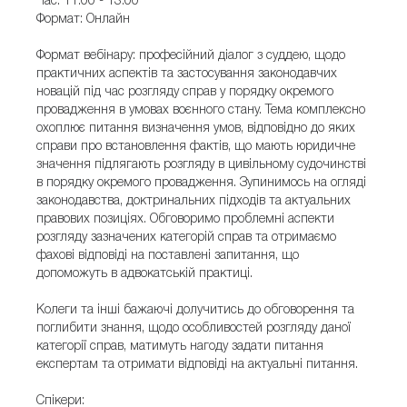
Час: 11:00 - 13:00
Формат: Онлайн
Формат вебінару: професійний діалог з суддею, щодо
практичних аспектів та застосування законодавчих
новацій під час розгляду справ у порядку окремого
провадження в умовах воєнного стану. Тема комплексно
охоплює питання визначення умов, відповідно до яких
справи про встановлення фактів, що мають юридичне
значення підлягають розгляду в цивільному судочинстві
в порядку окремого провадження. Зупинимось на огляді
законодавства, доктринальних підходів та актуальних
правових позиціях. Обговоримо проблемні аспекти
розгляду зазначених категорій справ та отримаємо
фахові відповіді на поставлені запитання, що
допоможуть в адвокатській практиці.
Колеги та інші бажаючі долучитись до обговорення та
поглибити знання, щодо особливостей розгляду даної
категорії справ, матимуть нагоду задати питання
експертам та отримати відповіді на актуальні питання.
Спікери: