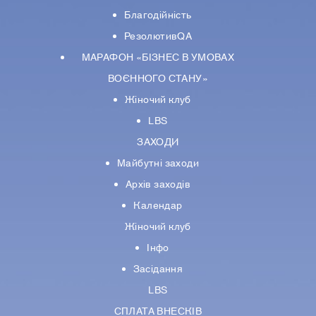
Благодійність
РезолютивQA
МАРАФОН «БІЗНЕС В УМОВАХ
ВОЄННОГО СТАНУ»
Жіночий клуб
LBS
ЗАХОДИ
Майбутні заходи
Архів заходів
Календар
Жіночий клуб
Інфо
Засідання
LBS
СПЛАТА ВНЕСКІВ