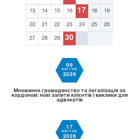
17
13
14
15
16
18
19
20
21
22
23
24
25
26
30
27
28
29
1
2
3
09
КВІТНЯ
2026
Множинне громадянство та легалізація за
кордоном: нові запити клієнтів і виклики для
адвокатів
17
КВІТНЯ
2026