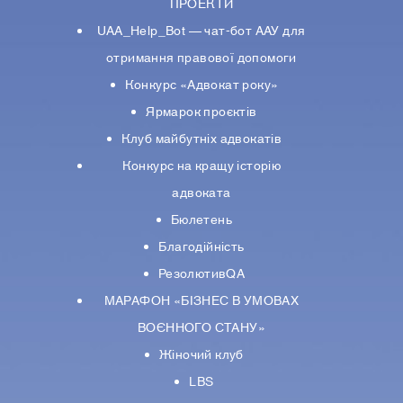
ПРОЕКТИ
UAA_Help_Bot — чат-бот ААУ для
отримання правової допомоги
Конкурс «Адвокат року»
Ярмарок проєктів
Клуб майбутніх адвокатів
Конкурс на кращу історію
адвоката
Бюлетень
Благодійність
РезолютивQA
МАРАФОН «БІЗНЕС В УМОВАХ
ВОЄННОГО СТАНУ»
Жіночий клуб
LBS