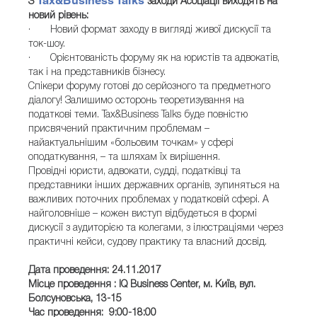
Tax&Business Talks
З
заходи Асоціації виходять на
новий рівень:
· Новий формат заходу в вигляді живої дискусії та
ток-шоу.
· Орієнтованість форуму як на юристів та адвокатів,
так і на представників бізнесу.
Спікери форуму готові до серйозного та предметного
діалогу! Залишимо осторонь теоретизування на
податкові теми. Tax&Business Talks буде повністю
присвячений практичним проблемам –
найактуальнішим «больовим точкам» у сфері
оподаткування, – та шляхам їх вирішення.
Провідні юристи, адвокати, судді, податківці та
представники інших державних органів, зупиняться на
важливих поточних проблемах у податковій сфері. А
найголовніше – кожен виступ відбудеться в формі
дискусії з аудиторією та колегами, з ілюстраціями через
практичні кейси, судову практику та власний досвід.
Дата проведення: 24.11.2017
Місце проведення : IQ Business Center, м. Київ, вул.
Болсуновська, 13-15
Час проведення: 9:00-18:00