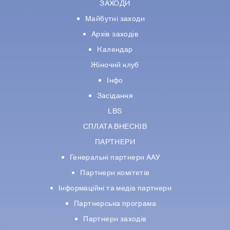
ЗАХОДИ
Майбутні заходи
Архів заходів
Календар
Жіночий клуб
Інфо
Засідання
LBS
СПЛАТА ВНЕСКІВ
ПАРТНЕРИ
Генеральні партнери ААУ
Партнери комiтетiв
Iнформацiйнi та медіа партнери
Партнерська програма
Партнери заходів