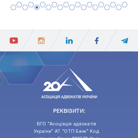
2
4
6
8
10
12
14
16
18
20
1
3
5
7
9
11
13
15
17
19
ПIДПИСАТИСЯ
Ваш e-mail
РЕКВІЗИТИ:
ВГО “Асоціація адвокатів
України” АТ “ОТП Банк” Код