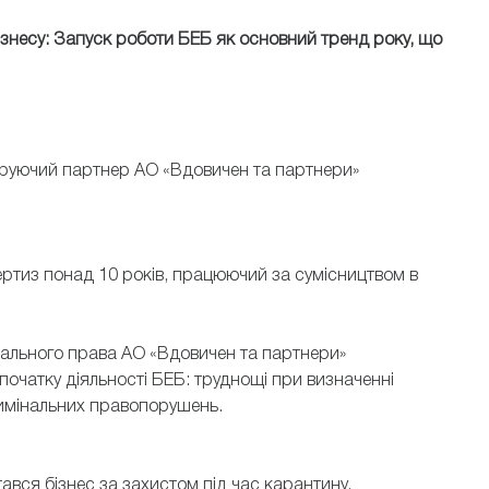
ізнесу: Запуск роботи БЕБ як основний тренд року, що
керуючий партнер АО «Вдовичен та партнери»
ертиз понад 10 років, працюючий за сумісництвом в
інального права АО «Вдовичен та партнери»
очатку діяльності БЕБ: труднощі при визначенні
римінальних правопорушень.
ався бізнес за захистом під час карантину.