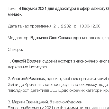
Тема:
«Підсумки 2021 для адвокатури в сфері захисту б
минає».
Дата та час проведення: 21.12.2021 р., 10.00-12.00
Модератор:
Вдовичен Олег Олександрович
, адвокат, 
Спікери:
1.
Олексій
Віхляєв
, судовий експерт з економічних експ
державних інститутах
2.
Анатолій Романюк
, адвокат, керівник практики крим
Зміни до Кримінального процесуального кодексу щодо п
підслідності детективів БЕБ щодо окремих категорій к
3.
Марчін Свєнчіцький
, бізнес-омбудсмен
Бізнес-омбудсмен у 2021 році: з якими питаннями зверт