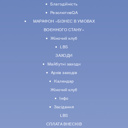
Благодійність
РезолютивQA
МАРАФОН «БІЗНЕС В УМОВАХ
ВОЄННОГО СТАНУ»
Жіночий клуб
LBS
ЗАХОДИ
Майбутні заходи
Архів заходів
Календар
Жіночий клуб
Інфо
Засідання
LBS
СПЛАТА ВНЕСКІВ