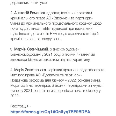
державних інститутах
2.
Анатолій Романюк
, адвокат, керівник практики
кримінального права АО «Вдовичен та партнери»
Зміни до Кримінального процесуального кодексу щодо
початку діяльності БЕБ: труднощі при визначенні
підслідності детективів БЕБ щодо окремих категорій
кримінальних правопорушень.
3.
Марчін Свєнчіцький
, бізнес-омбудсмен
Бізнес-омбудсмен у 2021 році: з якими питаннями
звертався бізнес за захистом під час карантину.
4.
Марія Золотарьова
, керівник практики податкового та
митного права АО «Вдовичен та партнери»
Податкова реформа для бізнесу – 2022: основні зміни.
Мораторій на перевірки. З якими перевірками зіткнувся
бізнес у 2021 році та на які перевірки чекати бізнесу у
2022.
Реєстрація -
https://forms.gle/Gq1AQn8yq7RF9BDEA