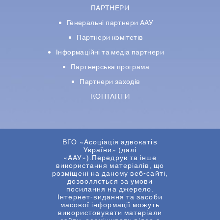
ПАРТНЕРИ
Генеральні партнери ААУ
Партнери комiтетiв
Iнформацiйнi та медіа партнери
Партнерська програма
Партнери заходів
КОНТАКТИ
ВГО «Асоціація адвокатів
України» (далі
«ААУ»).Передрук та інше
використання матеріалів, що
розміщені на даному веб-сайті,
дозволяється за умови
посилання на джерело.
Інтернет-видання та засоби
масової інформації можуть
використовувати матеріали