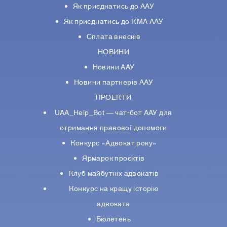
Як приєднатись до ААУ
Як приєднатись до КМА ААУ
Сплата внесків
НОВИНИ
Новини ААУ
Новини партнерiв ААУ
ПРОЕКТИ
UAA_Help_Bot — чат-бот ААУ для
отримання правової допомоги
Конкурс «Адвокат року»
Ярмарок проєктів
Клуб майбутніх адвокатів
Конкурс на кращу історію
адвоката
Бюлетень