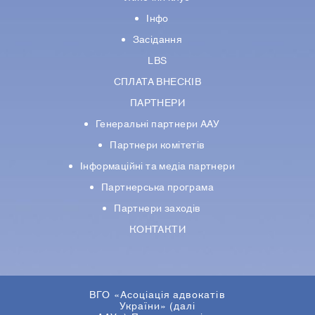
Інфо
Засідання
LBS
СПЛАТА ВНЕСКІВ
ПАРТНЕРИ
Генеральні партнери ААУ
Партнери комiтетiв
Iнформацiйнi та медіа партнери
Партнерська програма
Партнери заходів
КОНТАКТИ
ВГО «Асоціація адвокатів
України» (далі