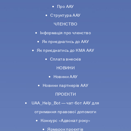
Про ААУ
Структура ААУ
ЧЛЕНСТВО
Інформація про членство
Як приєднатись до ААУ
Як приєднатись до КМА ААУ
Сплата внесків
НОВИНИ
Новини ААУ
Новини партнерiв ААУ
ПРОЕКТИ
UAA_Help_Bot — чат-бот ААУ для
отримання правової допомоги
Конкурс «Адвокат року»
Ярмарок проєктів