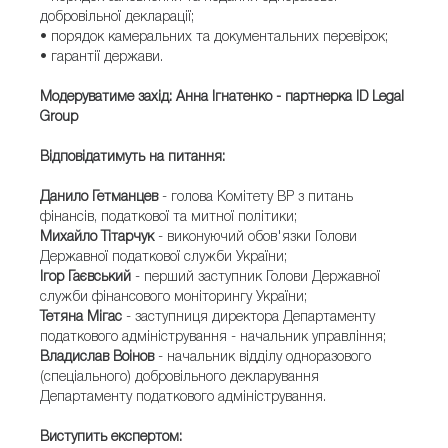
добровільної декларації;
• порядок камеральних та документальних перевірок;
• гарантії держави.
Модеруватиме захід: Анна Ігнатенко - партнерка ID Legal
Group
Відповідатимуть на питання:
Данило Гетманцев
- голова Комітету ВР з питань
фінансів, податкової та митної політики;
Михайло
Тітарчук
- виконуючий обов'язки Голови
Державної податкової служби України;
Ігор
Гаєвський
- перший заступник Голови Державної
служби фінансового моніторингу України;
Тетяна
Мігас
- заступниця директора Департаменту
податкового адміністрування - начальник управління;
Владислав
Воінов
- начальник відділу одноразового
(спеціального) добровільного декларування
Департаменту податкового адміністрування.
Виступить експертом: