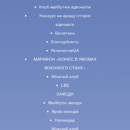
Клуб майбутніх адвокатів
Конкурс на кращу історію
адвоката
Бюлетень
Благодійність
РезолютивQA
МАРАФОН «БІЗНЕС В УМОВАХ
ВОЄННОГО СТАНУ»
Жіночий клуб
LBS
ЗАХОДИ
Майбутні заходи
Архів заходів
Календар
Жіночий клуб