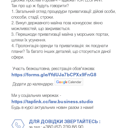
Дабіжа Ярослав Ігорович – адвокат ЮК LEGRANT.
Так про що ж будуть говорити?
1. Загальний огляд процедури приватизації: дійові особи,
способи, стадії, строки.
2. Викуп державного майна поза конкурсом: вікно
можливостей, що закривається.
3. Перешкоди приватизації майна у морських портах,
шляхи їх усунення.
4. Пролонгація оренди та приватизація: як поєднати
плани? Та багато інших деталей, що стосуються даної
сфери.
Участь безкоштовна, реєстрація обов’язкова:
https://forms.gle/fYdUJa7bCPXx9FnG8
Додати до календарю:
Ми у соціальних мережах -
https://taplink.cc/law.business.studio
Будь в курсі актуальних новин разом з нами!
ДЛЯ ДОВІДКИ ЗВЕРТАЙТЕСЬ :
+380 (67) 239 86 90
за тел.: