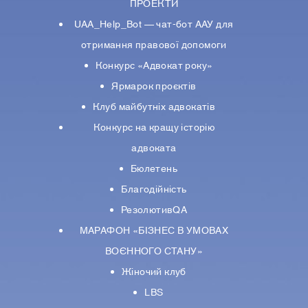
ПРОЕКТИ
UAA_Help_Bot — чат-бот ААУ для
отримання правової допомоги
Конкурс «Адвокат року»
Ярмарок проєктів
Клуб майбутніх адвокатів
Конкурс на кращу історію
адвоката
Бюлетень
Благодійність
РезолютивQA
МАРАФОН «БІЗНЕС В УМОВАХ
ВОЄННОГО СТАНУ»
Жіночий клуб
LBS