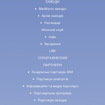
ЗАХОДИ
Майбутні заходи
Архів заходів
Календар
Жіночий клуб
Інфо
Засідання
LBS
СПЛАТА ВНЕСКІВ
ПАРТНЕРИ
Генеральні партнери ААУ
Партнери комiтетiв
Iнформацiйнi та медіа партнери
Партнерська програма
Партнери заходів