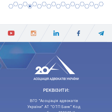
2
4
6
8
10
12
14
16
18
20
1
3
5
7
9
11
13
15
17
19
ПIДПИСАТИСЯ
Ваш e-mail
РЕКВІЗИТИ:
ВГО “Асоціація адвокатів
України” АТ “ОТП Банк” Код