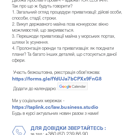
Дабіжа Ярослав Ігорович – адвокат ЮК LEGRANT.
Так про що ж будуть говорити?
1. Загальний огляд процедури приватизації: дійові особи,
способи, стадії, строки.
2. Викуп державного майна поза конкурсом: вікно
можливостей, що закривається.
3. Перешкоди приватизації майна у морських портах,
шляхи їх усунення.
4. Пролонгація оренди та приватизація: як поєднати
плани? Та багато інших деталей, що стосуються даної
сфери.
Участь безкоштовна, реєстрація обов’язкова:
https://forms.gle/fYdUJa7bCPXx9FnG8
Додати до календарю:
Ми у соціальних мережах -
https://taplink.cc/law.business.studio
Будь в курсі актуальних новин разом з нами!
ДЛЯ ДОВІДКИ ЗВЕРТАЙТЕСЬ :
+380 (67) 239 86 90
за тел.: