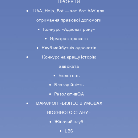
ПРОЕКТИ
UAA_Help_Bot — чат-бот ААУ для
отримання правової допомоги
Конкурс «Адвокат року»
Ярмарок проєктів
Клуб майбутніх адвокатів
Конкурс на кращу історію
адвоката
Бюлетень
Благодійність
РезолютивQA
МАРАФОН «БІЗНЕС В УМОВАХ
ВОЄННОГО СТАНУ»
Жіночий клуб
LBS