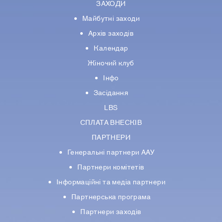
ЗАХОДИ
Майбутні заходи
Архів заходів
Календар
Жіночий клуб
Інфо
Засідання
LBS
СПЛАТА ВНЕСКІВ
ПАРТНЕРИ
Генеральні партнери ААУ
Партнери комiтетiв
Iнформацiйнi та медіа партнери
Партнерська програма
Партнери заходів