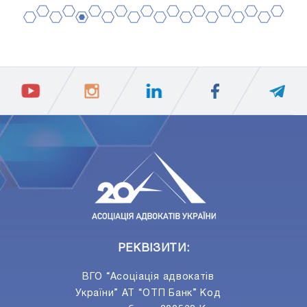
2
4
6
8
10
12
14
16
18
20
1
3
5
7
9
11
13
15
17
19
ПIДПИСАТИСЯ
Ваш e-mail
РЕКВІЗИТИ:
ВГО “Асоціація адвокатів
України” АТ “ОТП Банк” Код