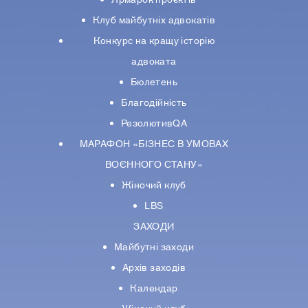
Ярмарок проєктів
Клуб майбутніх адвокатів
Конкурс на кращу історію
адвоката
Бюлетень
Благодійність
РезолютивQA
МАРАФОН «БІЗНЕС В УМОВАХ
ВОЄННОГО СТАНУ»
Жіночий клуб
LBS
ЗАХОДИ
Майбутні заходи
Архів заходів
Календар