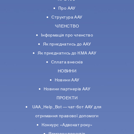
Про ААУ
Структура ААУ
ЧЛЕНСТВО
Інформація про членство
Як приєднатись до ААУ
Як приєднатись до КМА ААУ
Сплата внесків
НОВИНИ
Новини ААУ
Новини партнерiв ААУ
ПРОЕКТИ
UAA_Help_Bot — чат-бот ААУ для
отримання правової допомоги
Конкурс «Адвокат року»