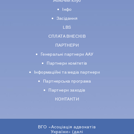
Жіночий клуб
Інфо
Засідання
LBS
СПЛАТА ВНЕСКІВ
ПАРТНЕРИ
Генеральні партнери ААУ
Партнери комiтетiв
Iнформацiйнi та медіа партнери
Партнерська програма
Партнери заходів
КОНТАКТИ
ВГО «Асоціація адвокатів
України» (далі