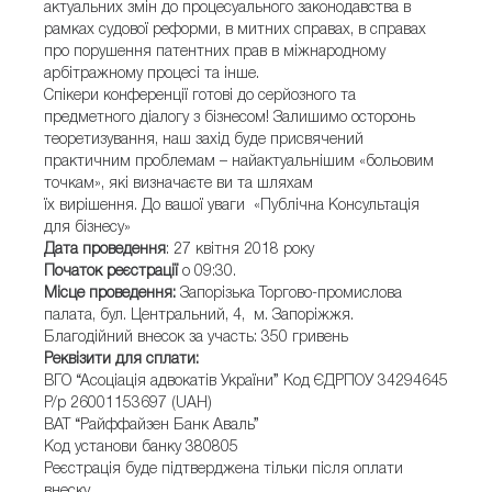
актуальних змін до процесуального законодавства в
рамках судової реформи, в митних справах, в справах
про порушення патентних прав в міжнародному
арбітражному процесі та інше.
Спікери конференції готові до серйозного та
предметного діалогу з бізнесом! Залишимо осторонь
теоретизування, наш захід буде присвячений
практичним проблемам – найактуальнішим «больовим
точкам», які визначаєте ви та шляхам
їх вирішення. До вашої уваги «Публічна Консультація
для бізнесу»
Дата проведення
: 27 квітня 2018 року
Початок реєстрації
о 09:30.
Місце проведення:
Запорізька Торгово-промислова
палата, бул. Центральний, 4, м. Запоріжжя.
Благодійний внесок за участь: 350 гривень
Реквізити для сплати:
ВГО “Асоціація адвокатів України” Код ЄДРПОУ 34294645
Р/р 26001153697 (UAH)
ВАТ “Райффайзен Банк Аваль”
Код установи банку 380805
Реєстрація буде підтверджена тільки після оплати
внеску.