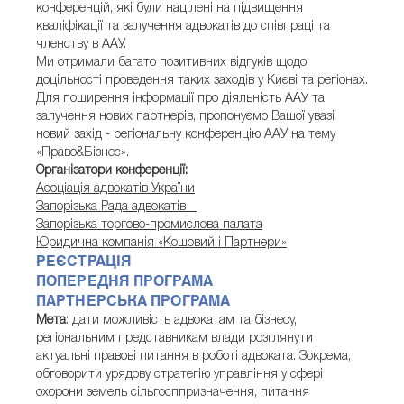
конференцій, які були націлені на підвищення
кваліфікації та залучення адвокатів до співпраці та
членству в ААУ.
Ми отримали багато позитивних відгуків щодо
доцільності проведення таких заходів у Києві та регіонах.
Для поширення інформації про діяльність ААУ та
залучення нових партнерів, пропонуємо Вашої увазі
новий захід - регіональну конференцію ААУ на тему
«Право&Бізнес».
Організатори конференції:
Асоціація адвокатів України
Запорізька Рада адвокатів
Запорізька торгово-промислова палата
Юридична компанія «Кошовий і Партнери»
РЕЄСТРАЦІЯ
ПОПЕРЕДНЯ ПРОГРАМА
ПАРТНЕРСЬКА ПРОГРАМА
Мета
: дати можливість адвокатам та бізнесу,
регіональним представникам влади розглянути
актуальні правові питання в роботі адвоката. Зокрема,
обговорити урядову стратегію управління у сфері
охорони земель сільгосппризначення, питання