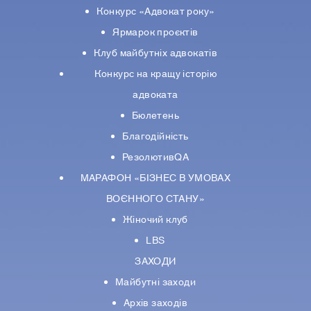
Конкурс «Адвокат року»
Ярмарок проєктів
Клуб майбутніх адвокатів
Конкурс на кращу історію
адвоката
Бюлетень
Благодійність
РезолютивQA
МАРАФОН «БІЗНЕС В УМОВАХ
ВОЄННОГО СТАНУ»
Жіночий клуб
LBS
ЗАХОДИ
Майбутні заходи
Архів заходів