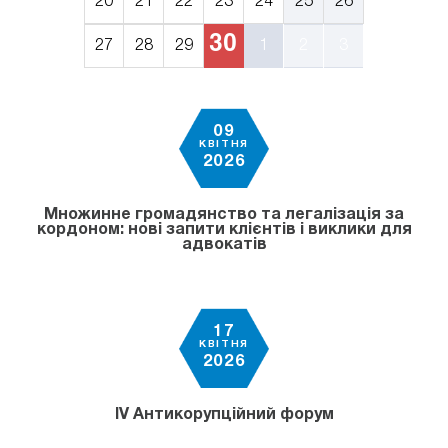
20
21
22
23
24
25
26
30
27
28
29
1
2
3
09
КВІТНЯ
2026
Множинне громадянство та легалізація за
кордоном: нові запити клієнтів і виклики для
адвокатів
17
КВІТНЯ
2026
IV Антикорупційний форум