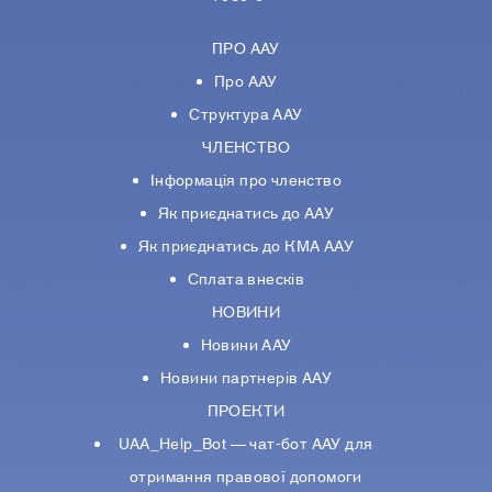
ПРО ААУ
Про ААУ
Структура ААУ
ЧЛЕНСТВО
Інформація про членство
Як приєднатись до ААУ
Як приєднатись до КМА ААУ
Сплата внесків
НОВИНИ
Новини ААУ
Новини партнерiв ААУ
ПРОЕКТИ
UAA_Help_Bot — чат-бот ААУ для
отримання правової допомоги