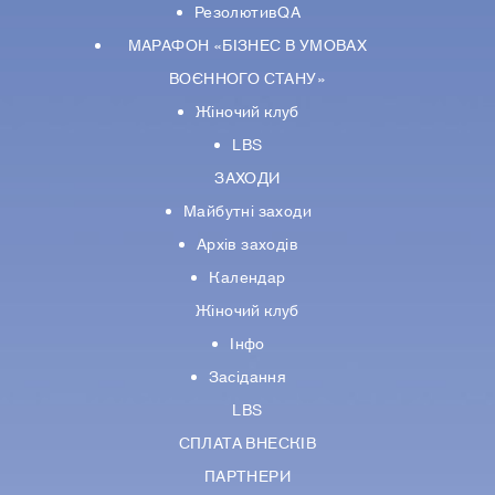
РезолютивQA
МАРАФОН «БІЗНЕС В УМОВАХ
ВОЄННОГО СТАНУ»
Жіночий клуб
LBS
ЗАХОДИ
Майбутні заходи
Архів заходів
Календар
Жіночий клуб
Інфо
Засідання
LBS
СПЛАТА ВНЕСКІВ
ПАРТНЕРИ