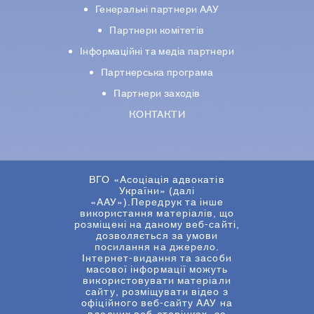
Генеральні партнери ААУ
Партнери комiтетiв
Iнформацiйнi та медіа партнери
Партнерська програма
Партнери заходів
КОНТАКТИ
ВГО «Асоціація адвокатів
України» (далі
«ААУ»).Передрук та інше
використання матеріалів, що
розміщені на даному веб-сайті,
дозволяється за умови
посилання на джерело.
Інтернет-видання та засоби
масової інформації можуть
використовувати матеріали
сайту, розміщувати відео з
офіційного веб-сайту ААУ на