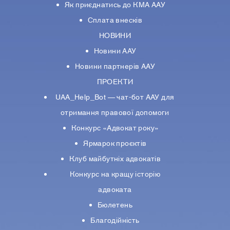
Як приєднатись до КМА ААУ
Сплата внесків
НОВИНИ
Новини ААУ
Новини партнерiв ААУ
ПРОЕКТИ
UAA_Help_Bot — чат-бот ААУ для
отримання правової допомоги
Конкурс «Адвокат року»
Ярмарок проєктів
Клуб майбутніх адвокатів
Конкурс на кращу історію
адвоката
Бюлетень
Благодійність