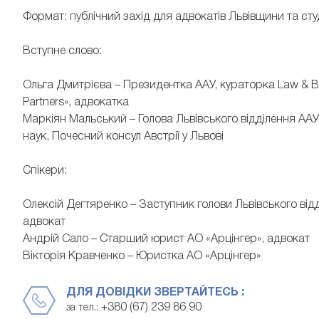
Формат: публічний захід для адвокатів Львівщини та ст
Вступне слово:
Ольга Дмитрієва – Президентка ААУ, кураторка Law & Bu
Partners», адвокатка
Маркіян Мальський – Голова Львівського відділення АА
наук, Почесний консул Австрії у Львові
Спікери:
Олексій Дегтяренко – Заступник голови Львівського від
адвокат
Андрій Сало – Старший юрист АО «Арцінгер», адвокат
Вікторія Кравченко – Юристка АО «Арцінгер»
ДЛЯ ДОВІДКИ ЗВЕРТАЙТЕСЬ :
+380 (67) 239 86 90
за тел.: