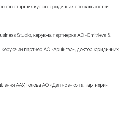
удентів старших курсів юридичних спеціальностей
siness Studio, керуюча партнерка АО «Dmitrieva &
У, керуючий партнер АО «Арцінгер», доктор юридичних
ділення ААУ, голова АО «Дегтяренко та партнери»,