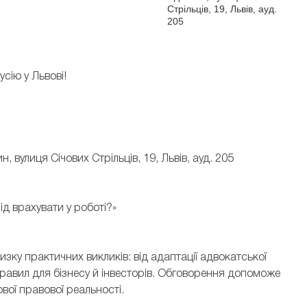
Стрільців, 19, Львів, ауд.
205
сію у Львові!
, вулиця Січових Стрільців, 19, Львів, ауд. 205
д врахувати у роботі?»
ку практичних викликів: від адаптації адвокатської
правил для бізнесу й інвесторів. Обговорення допоможе
ової правової реальності.