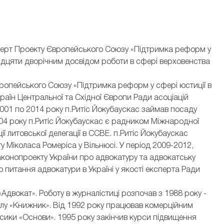
сперт Проекту Європейського Союзу «Підтримка реформ у
двадцяти дворічним досвідом роботи в сфері верховенства
Європейського Союзу «Підтримка реформ у сфері юстиції в
країн Центральної та Східної Європи Ради асоціацій
2001 по 2014 року п.Ритіс Йокубаускас займав посаду
004 року п.Ритіс Йокубаускас є радником Міжнародної
ії литовської делегації в CCBE. п.Ритіс Йокубаускас
 Міколаса Ромеріса у Вільнюсі. У період 2009-2012,
аконопроекту України про адвокатуру та адвокатську
 питання адвокатури в Україні у якості експерта Ради
Адвокат». Роботу в журналістиці розпочав з 1988 року -
лу «Книжник». Від 1992 року працював комерційним
асики «Основи». 1995 року закінчив курси підвищення