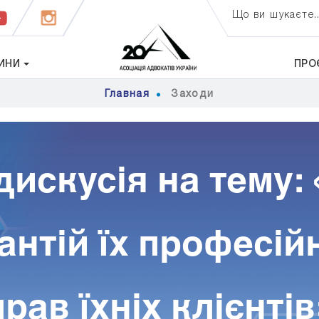
Що ви шукаєте..
ИНИ
ПРО
Главная
Заходи
дискусія на тему:
антій їх професійн
прав їхніх клієнтів