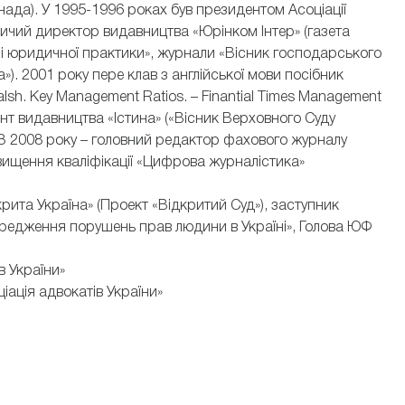
Канада). У 1995-1996 роках був президентом Асоціації
ичий директор видавництва «Юрінком Інтер» (газета
і юридичної практики», журнали «Вісник господарського
). 2001 року пере клав з англійської мови посібник
sh. Key Management Ratios. – Finantial Times Management
тант видавництва «Істина» («Вісник Верховного Суду
. З 2008 року – головний редактор фахового журналу
вищення кваліфікації «Цифрова журналістика»
дкрита Україна» (Проект «Відкритий Суд»), заступник
ередження порушень прав людини в Україні», Голова ЮФ
в України»
ціація адвокатів України»