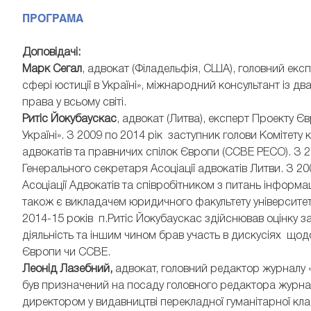
ПРОГРАМА
Доповідачі:
Марк Сегал
, адвокат (Філадельфія, США), головний ек
сфері юстиції в Україні», міжнародний консультант із 
права у всьому світі.
Ритіс Йокубаускас
, адвокат (Литва), експерт Проекту 
Україні». З 2009 по 2014 рік заступник голови Комітету 
адвокатів та правничих спілок Європи (CCBE PECO). З 
Генерального секретаря Асоціації адвокатів Литви. З 2
Асоціації Адвокатів та співробітником з питань інформац
також є викладачем юридичного факультету університету
2014-15 років п.Ритіс Йокубаускас здійснював оцінку з
діяльність та іншим чином брав участь в дискусіях щодо
Європи чи CCBE.
Леонід Лазебний,
адвокат, головний редактор журналу «
був призначений на посаду головного редактора журна
директором у видавництві перекладної гуманітарної кл