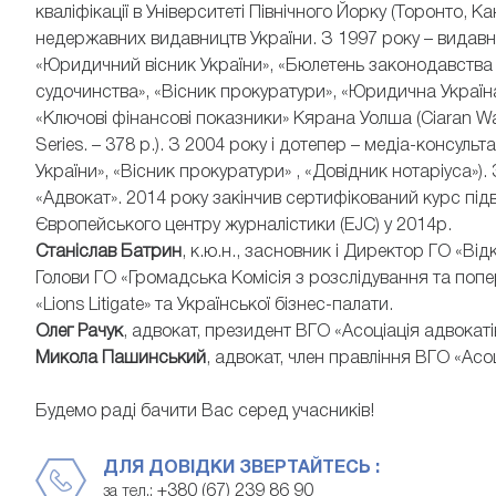
кваліфікації в Університеті Північного Йорку (Торонто, 
недержавних видавництв України. З 1997 року – видавн
«Юридичний вісник України», «Бюлетень законодавства 
судочинства», «Вісник прокуратури», «Юридична Україна»
«Ключові фінансові показники» Кярана Уолша (Ciaran Wal
Series. – 378 p.). З 2004 року і дотепер – медіа-консуль
України», «Вісник прокуратури» , «Довідник нотаріуса»)
«Адвокат». 2014 року закінчив сертифікований курс під
Європейського центру журналістики (EJC) у 2014р.
Станіслав Батрин
, к.ю.н., засновник і Директор ГО «Ві
Голови ГО «Громадська Комісія з розслідування та поп
«Lions Litigate» та Української бізнес-палати.
Олег Рачук
, адвокат, президент ВГО «Асоціація адвокаті
Микола Пашинський
, адвокат, член правління ВГО «Асо
Будемо раді бачити Вас серед учасників!
ДЛЯ ДОВІДКИ ЗВЕРТАЙТЕСЬ :
+380 (67) 239 86 90
за тел.: