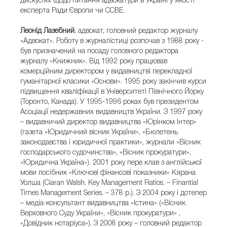
дискусіях щодо питання адвокатури в Україні у якості
експерта Ради Європи чи CCBE.
Леонід Лазебний
, адвокат, головний редактор журналу
«Адвокат». Роботу в журналістиці розпочав з 1988 року -
був призначений на посаду головного редактора
журналу «Книжник». Від 1992 року працював
комерційним директором у видавництві перекладної
гуманітарної класики «Основи». 1995 року закінчив курси
підвищення кваліфікації в Університеті Північного Йорку
(Торонто, Канада). У 1995-1996 роках був президентом
Асоціації недержавних видавництв України. З 1997 року
– видавничий директор видавництва «Юрінком Інтер»
(газета «Юридичний вісник України», «Бюлетень
законодавства і юридичної практики», журнали «Вісник
господарського судочинства», «Вісник прокуратури»,
«Юридична Україна»). 2001 року пере клав з англійської
мови посібник «Ключові фінансові показники» Кярана
Уолша (Ciaran Walsh. Key Management Ratios. – Finantial
Times Management Series. – 378 p.). З 2004 року і дотепер
– медіа-консультант видавництва «Істина» («Вісник
Верховного Суду України», «Вісник прокуратури» ,
«Довідник нотаріуса»). З 2008 року – головний редактор