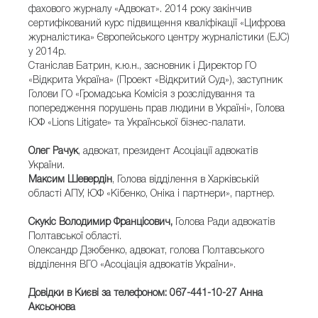
фахового журналу «Адвокат». 2014 року закінчив
сертифікований курс підвищення кваліфікації «Цифрова
журналістика» Європейського центру журналістики (EJC)
у 2014р.
Станіслав Батрин, к.ю.н., засновник і Директор ГО
«Відкрита Україна» (Проект «Відкритий Суд»), заступник
Голови ГО «Громадська Комісія з розслідування та
попередження порушень прав людини в Україні», Голова
ЮФ «Lions Litigate» та Української бізнес-палати.
Олег Рачук
, адвокат, президент Асоціації адвокатів
України.
Максим Шевердін
, Голова відділення в Харківській
області АПУ, ЮФ «Кібенко, Оніка і партнери», партнер.
Cкукіс Володимир Францісович,
Голова Ради адвокатів
Полтавської області.
Олександр Дзюбенко, адвокат, голова Полтавського
відділення ВГО «Асоціація адвокатів України».
Довідки в Києві за телефоном: 067-441-10-27 Анна
Аксьонова