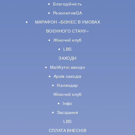
Благодійність
РезолютивQA
МАРАФОН «БІЗНЕС В УМОВАХ
ВОЄННОГО СТАНУ»
Жіночий клуб
LBS
ЗАХОДИ
Майбутні заходи
Архів заходів
Календар
Жіночий клуб
Інфо
Засідання
LBS
СПЛАТА ВНЕСКІВ