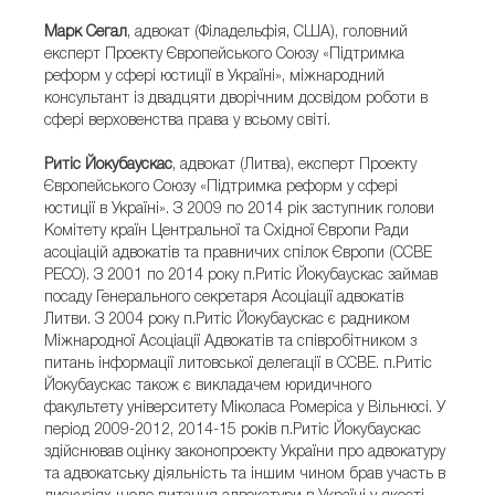
Марк Сегал
, адвокат (Філадельфія, США), головний
експерт Проекту Європейського Союзу «Підтримка
реформ у сфері юстиції в Україні», міжнародний
консультант із двадцяти дворічним досвідом роботи в
сфері верховенства права у всьому світі.
Ритіс Йокубаускас
, адвокат (Литва), експерт Проекту
Європейського Союзу «Підтримка реформ у сфері
юстиції в Україні». З 2009 по 2014 рік заступник голови
Комітету країн Центральної та Східної Європи Ради
асоціацій адвокатів та правничих спілок Європи (CCBE
PECO). З 2001 по 2014 року п.Ритіс Йокубаускас займав
посаду Генерального секретаря Асоціації адвокатів
Литви. З 2004 року п.Ритіс Йокубаускас є радником
Міжнародної Асоціації Адвокатів та співробітником з
питань інформації литовської делегації в CCBE. п.Ритіс
Йокубаускас також є викладачем юридичного
факультету університету Міколаса Ромеріса у Вільнюсі. У
період 2009-2012, 2014-15 років п.Ритіс Йокубаускас
здійснював оцінку законопроекту України про адвокатуру
та адвокатську діяльність та іншим чином брав участь в