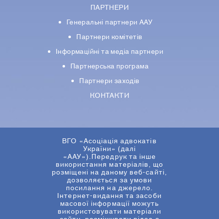
ПАРТНЕРИ
Генеральні партнери ААУ
Партнери комiтетiв
Iнформацiйнi та медіа партнери
Партнерська програма
Партнери заходів
КОНТАКТИ
ВГО «Асоціація адвокатів
України» (далі
«ААУ»).Передрук та інше
використання матеріалів, що
розміщені на даному веб-сайті,
дозволяється за умови
посилання на джерело.
Інтернет-видання та засоби
масової інформації можуть
використовувати матеріали