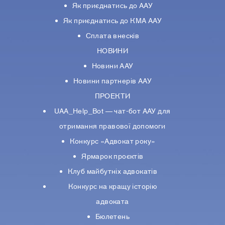
Як приєднатись до ААУ
Як приєднатись до КМА ААУ
Сплата внесків
НОВИНИ
Новини ААУ
Новини партнерiв ААУ
ПРОЕКТИ
UAA_Help_Bot — чат-бот ААУ для
отримання правової допомоги
Конкурс «Адвокат року»
Ярмарок проєктів
Клуб майбутніх адвокатів
Конкурс на кращу історію
адвоката
Бюлетень